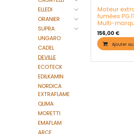
Moteur extr
ELLEDI
fumées PG.11
ORANIER
Multi-marq
SUPRA
156,00
€
UNGARO
Ajouter au
CADEL
DEVILLE
ECOTECK
EDILKAMIN
NORDICA
EXTRAFLAME
QLIMA
MORETTI
EMAFLAM
ARCE