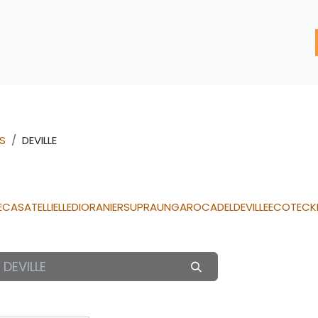
'assistance
Nos Services
Nos solutions de réparation
S
DEVILLE
E
CASATELLI
ELLEDI
ORANIER
SUPRA
UNGARO
CADEL
DEVILLE
ECOTECK