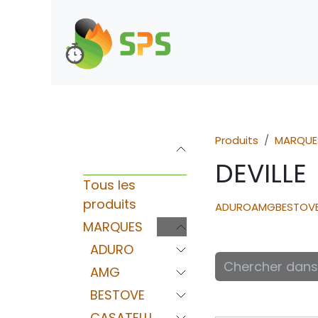
Se rendre au contenu
Boutique
Demande d
Produits
MARQUE
Catégories
DEVILLE
Tous les
produits
ADURO
AMG
BESTOV
MARQUES
ADURO
AMG
BESTOVE
CASATELLI