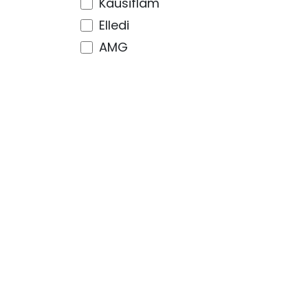
Kausiflam
Elledi
AMG