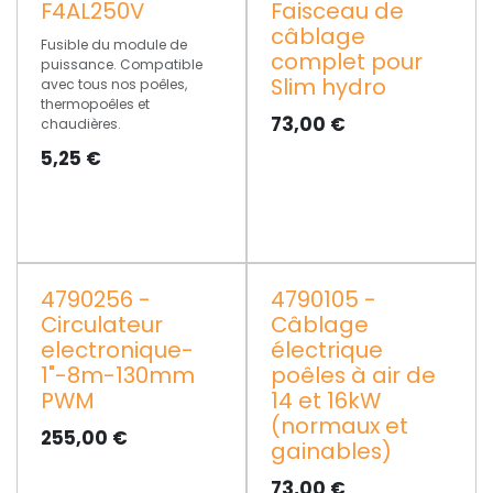
F4AL250V
Faisceau de
câblage
Fusible du module de
complet pour
puissance. Compatible
Slim hydro
avec tous nos poêles,
thermopoêles et
73,00
€
chaudières.
5,25
€
4790256 -
4790105 -
Circulateur
Câblage
electronique-
électrique
1"-8m-130mm
poêles à air de
PWM
14 et 16kW
(normaux et
255,00
€
gainables)
73,00
€