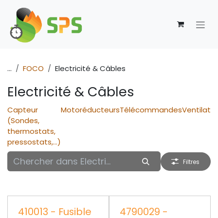
Se rendre au contenu
...
FOCO
Electricité & Câbles
Electricité & Câbles
Capteur
Motoréducteurs
Télécommandes
Ventilate
(Sondes,
thermostats,
pressostats,...)
Filtres
410013 - Fusible
4790029 -