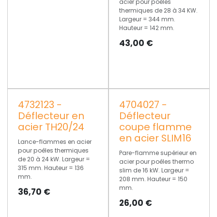
acier pour poêles
thermiques de 28 à 34 KW.
Largeur = 344 mm.
Hauteur = 142 mm.
43,00
€
4732123 -
4704027 -
Déflecteur en
Déflecteur
acier TH20/24
coupe flamme
en acier SLIM16
Lance-flammes en acier
pour poêles thermiques
Pare-flamme supérieur en
de 20 à 24 kW. Largeur =
acier pour poêles thermo
315 mm. Hauteur = 136
slim de 16 kW. Largeur =
mm.
208 mm. Hauteur = 150
mm.
36,70
€
26,00
€