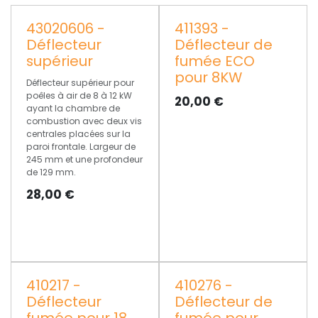
43020606 -
411393 -
Déflecteur
Déflecteur de
supérieur
fumée ECO
pour 8KW
Déflecteur supérieur pour
poêles à air de 8 à 12 kW
20,00
€
ayant la chambre de
combustion avec deux vis
centrales placées sur la
paroi frontale. Largeur de
245 mm et une profondeur
de 129 mm.
28,00
€
410217 -
410276 -
Déflecteur
Déflecteur de
fumée pour 18
fumée pour