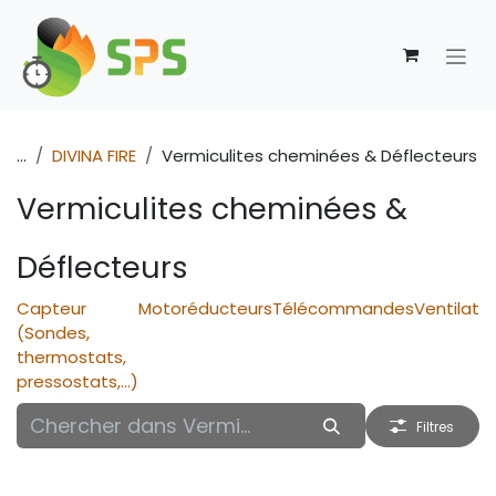
Se rendre au contenu
...
DIVINA FIRE
Vermiculites cheminées & Déflecteurs
Vermiculites cheminées &
Déflecteurs
Capteur
Motoréducteurs
Télécommandes
Ventilate
(Sondes,
thermostats,
pressostats,...)
Filtres