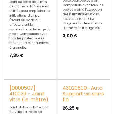
porte pour poêles à air.
Joint de porte de 14 mm
Compatible avec tous les
de diamètre. La tresse est
poêles à air, à l'exception
utilisée pour empêcher les
des hermétiques et des
infiltrations d'air par
nouveaux 14 et 16 kW.
l'avant du poêle qui
Longueur totale = 26 mm.
affecteraient la
Diamètre de filetage M10
combustion et le tirage du
poêle. Compatible avec
3,00
€
tous les poêles, poêles
thermiques et chaudières
à granulés.
7,35
€
[0000507]
43020800- Auto
410029 - Joint
Support vis sans
vitre (le mètre)
fin
Joint plat pour la fixation
26,25
€
du verre. La tresse est