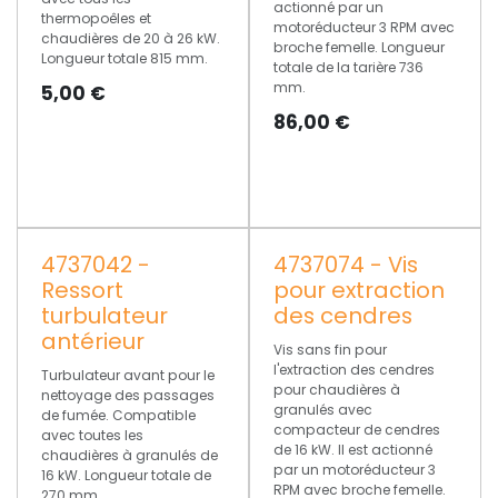
actionné par un
thermopoêles et
motoréducteur 3 RPM avec
chaudières de 20 à 26 kW.
broche femelle. Longueur
Longueur totale 815 mm.
totale de la tarière 736
mm.
5,00
€
86,00
€
4737042 -
4737074 - Vis
Ressort
pour extraction
turbulateur
des cendres
antérieur
Vis sans fin pour
l'extraction des cendres
Turbulateur avant pour le
pour chaudières à
nettoyage des passages
granulés avec
de fumée. Compatible
compacteur de cendres
avec toutes les
de 16 kW. Il est actionné
chaudières à granulés de
par un motoréducteur 3
16 kW. Longueur totale de
RPM avec broche femelle.
270 mm.