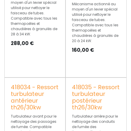
moyen d'un levier spécial
Mécanisme actionné au
utilisé pour nettoyer le
moyen d'un levier spécial
faisceau de tubes.
utilisé pour nettoyer le
Compatible avec tous les
faisceau de tubes.
thermopoêles et
Compatible avec tous les
chaudières à granulés de
thermopoêles et
28 à 34 kW.
chaudières à granulés de
20 à 24 kW.
288,00
€
160,00
€
418034 - Ressort
418035 - Ressort
turbulateur
turbulateur
antérieur
postérieur
th26/30kw
th26/30kw
Turbulateur avant pour le
Turbulateur arrière pour le
nettoyage des passages
nettoyage des conduits
de fumée. Compatible
de fumée des