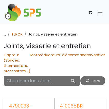
Se rendre au contenu
...
TEPOR
Joints, visserie et entretien
Joints, visserie et entretien
Capteur
Motoréducteurs
Télécommandes
Ventilate
(Sondes,
thermostats,
pressostats,...)
Filtres
4790033 -
410065BR