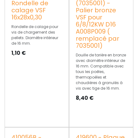
Rondelle de
(7035001) -
calage VSF
Palier bronze
16x28x0,30
VSF pour
6/8/12KW D16
Rondelle de calage pour
A008P009 (
vis de chargement des
remplacé par
pellets. Diamètre intérieur
de 16 mm.
7035001)
1,10
€
Douille de tarière en bronze
avec diamètre intérieur de
16 mm. Compatible avec
tous les poêles,
thermopoêles et
chaudières à granulés à
vis avec tige de 16 mm.
8,40
€
410056B -
419600 - Plaque