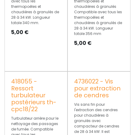
avec tous les
thermopoêles et
thermopoêles et
chaudières à granulés
chaudières à granulés de
Compatible avec tous les
28 à 34 kW. Longueur
thermopoêles et
totale 340 mm.
chaudières à granulés de
28 à 34 kW. Longueur
5,00
€
totale 356 mm
5,00
€
418055 -
4736022 - Vis
Ressort
pour extraction
turbulateur
de cendres
postérieurs th-
Vis sans fin pour
cpc18/22
l'extraction des cendres
pour chaudières à
Turbulateur arrière pour le
granulés avec
nettoyage des passages
compacteur de cendres
de fumée. Compatible
de 28 à 34 kW. Il est
avec tous les