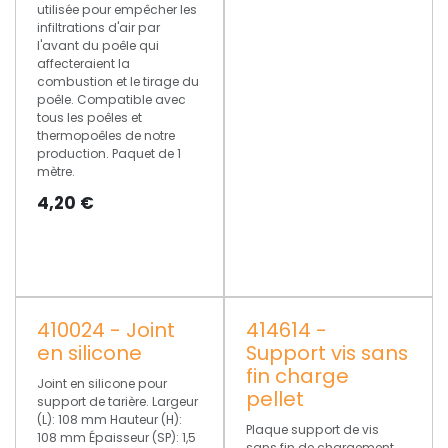
utilisée pour empêcher les
infiltrations d'air par
l'avant du poêle qui
affecteraient la
combustion et le tirage du
poêle. Compatible avec
tous les poêles et
thermopoêles de notre
production. Paquet de 1
mètre.
4,20
€
410024 - Joint
414614 -
en silicone
Support vis sans
fin charge
Joint en silicone pour
pellet
support de tarière. Largeur
(L): 108 mm Hauteur (H):
Plaque support de vis
108 mm Épaisseur (SP): 1,5
sans fin de chargement