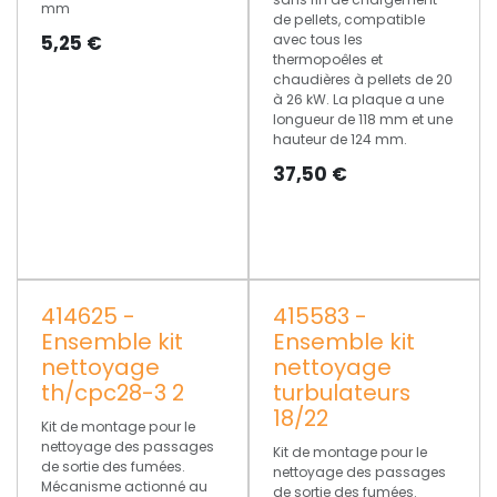
mm
de pellets, compatible
5,25
€
avec tous les
thermopoêles et
chaudières à pellets de 20
à 26 kW. La plaque a une
longueur de 118 mm et une
hauteur de 124 mm.
37,50
€
414625 -
415583 -
Ensemble kit
Ensemble kit
nettoyage
nettoyage
th/cpc28-3 2
turbulateurs
18/22
Kit de montage pour le
nettoyage des passages
Kit de montage pour le
de sortie des fumées.
nettoyage des passages
Mécanisme actionné au
de sortie des fumées.