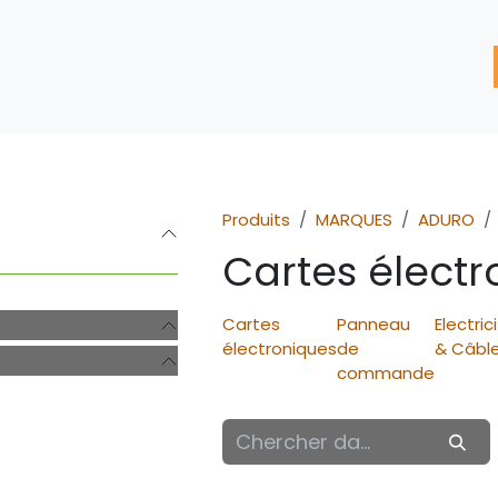
'assistance
Nos Services
Nos solutions de réparation
Produits
MARQUES
ADURO
Cartes électr
Cartes
Panneau
Electric
électroniques
de
& Câbl
commande