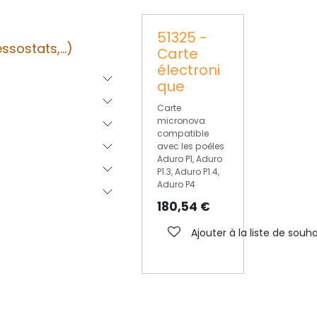
51325 -
sostats,...)
Carte
électroni
que
Carte
micronova
compatible
avec les poêles
Aduro P1, Aduro
P1.3, Aduro P1.4,
Aduro P4
180,54
€
Ajouter à la liste de souha