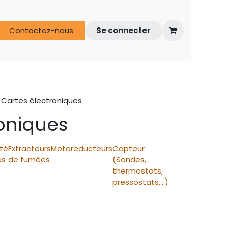
s
Contactez-nous
FAQ
Espace techniciens
Se connecter
Cartes électroniques
oniques
ité
Extracteurs
Motoreducteurs
Capteur
es
de fumées
(Sondes,
thermostats,
pressostats,...)