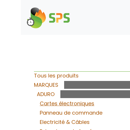
Se rendre au contenu
Boutique
Demande d
Catégories
Tous les produits
MARQUES
ADURO
Cartes électroniques
Panneau de commande
Electricité & Câbles