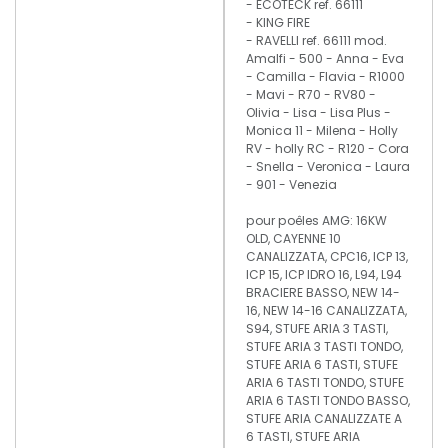
- ECOTECK ref. 66111
- KING FIRE
- RAVELLI ref. 66111 mod.
Amalfi - 500 - Anna - Eva
- Camilla - Flavia - R1000
- Mavi - R70 - RV80 -
Olivia - Lisa - Lisa Plus -
Monica 11 - Milena - Holly
RV - holly RC - R120 - Cora
- Snella - Veronica - Laura
- 901 - Venezia
pour poêles AMG: 16KW
OLD, CAYENNE 10
CANALIZZATA, CPC16, ICP 13,
ICP 15, ICP IDRO 16, L94, L94
BRACIERE BASSO, NEW 14-
16, NEW 14-16 CANALIZZATA,
S94, STUFE ARIA 3 TASTI,
STUFE ARIA 3 TASTI TONDO,
STUFE ARIA 6 TASTI, STUFE
ARIA 6 TASTI TONDO, STUFE
ARIA 6 TASTI TONDO BASSO,
STUFE ARIA CANALIZZATE A
6 TASTI, STUFE ARIA