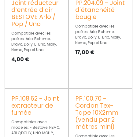
Joint réducteur
PP.204.09 - Joint
d’entrée d’air
d'étanchéité
BESTOVE Arlo /
bougie
Pop / Uno
Compatible avec les
poêles: Arlo, Boheme,
Compatible avec les
Bravo, Dolly, E-Brio, Molly,
poêles: Arlo, Boheme,
Nemo, Pop et Uno
Bravo, Dolly, E-Brio, Molly,
Nemo, Pop et Uno
17,00
€
4,00
€
PP.108.62 - Joint
PP.100.70 -
extracteur de
Cordon Tex-
fumée
Tape 10X2mm
(vendu par 2
Compatibles avec
mètres mini)
modèles: - Bestove: NEMO,
ARLO,DOLLY, UNO, MOLLY,
Compatible avec les