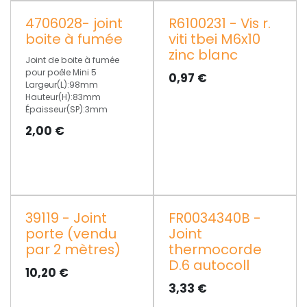
4706028- joint
R6100231 - Vis r.
PROMO
boite à fumée
viti tbei M6x10
zinc blanc
Joint de boite à fumée
pour poêle Mini 5
0,97
€
Largeur(L):98mm
Hauteur(H):83mm
Épaisseur(SP):3mm
2,00
€
39119 - Joint
FR0034340B -
porte (vendu
Joint
par 2 mètres)
thermocorde
D.6 autocoll
10,20
€
3,33
€