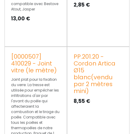
compatible avec Bestove
2,85
€
Atout, Jasper
13,00
€
[0000507]
PP.201.20 -
PROMO
410029 - Joint
Cordon Artica
vitre (le mètre)
Ø15
blanc(vendu
Joint plat pour la fixation
par 2 mètres
du verre. La tresse est
mini)
utilisée pour empêcher les
infiltrations d'air par
8,55
€
l'avant du poêle qui
affecteraient la
combustion et le tirage du
poêle. Compatible avec
tous les poêles et
thermopoêles de notre
production. Paquet de 1