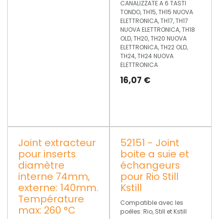
CANALIZZATE A 6 TASTI
TONDO, TH15, TH15 NUOVA
ELETTRONICA, TH17, TH17
NUOVA ELETTRONICA, TH18
OLD, TH20, TH20 NUOVA
ELETTRONICA, TH22 OLD,
TH24, TH24 NUOVA
ELETTRONICA
16,07
€
Joint extracteur
52151 - Joint
pour inserts
boite a suie et
diamètre
échangeurs
interne 74mm,
pour Rio Still
externe: 140mm.
Kstill
Température
Compatible avec les
max: 260 °C
poêles: Rio, Still et Kstill