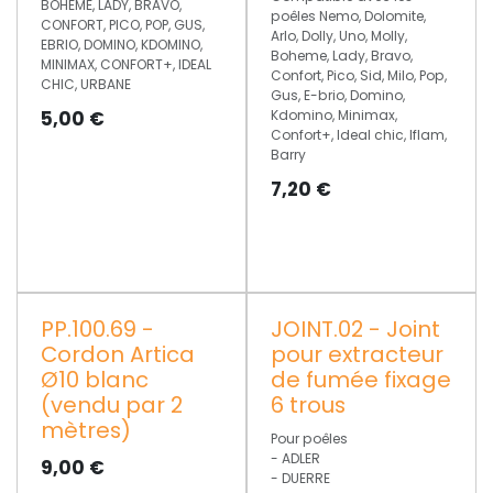
BOHEME, LADY, BRAVO,
poêles Nemo, Dolomite,
CONFORT, PICO, POP, GUS,
Arlo, Dolly, Uno, Molly,
EBRIO, DOMINO, KDOMINO,
Boheme, Lady, Bravo,
MINIMAX, CONFORT+, IDEAL
Confort, Pico, Sid, Milo, Pop,
CHIC, URBANE
Gus, E-brio, Domino,
5,00
€
Kdomino, Minimax,
Confort+, Ideal chic, Iflam,
Barry
7,20
€
PP.100.69 -
JOINT.02 - Joint
Cordon Artica
pour extracteur
Ø10 blanc
de fumée fixage
(vendu par 2
6 trous
mètres)
Pour poêles
- ADLER
9,00
€
- DUERRE