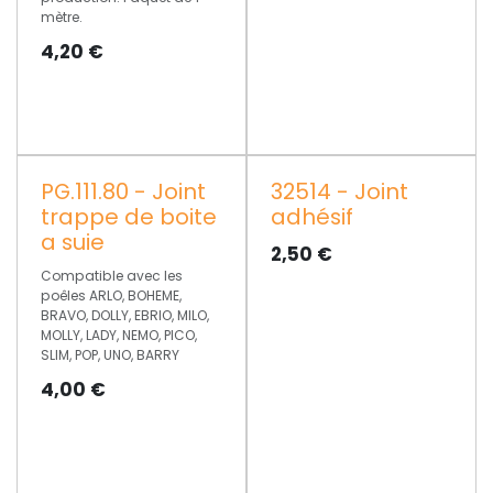
mètre.
4,20
€
PG.111.80 - Joint
32514 - Joint
trappe de boite
adhésif
a suie
2,50
€
Compatible avec les
poêles ARLO, BOHEME,
BRAVO, DOLLY, EBRIO, MILO,
MOLLY, LADY, NEMO, PICO,
SLIM, POP, UNO, BARRY
4,00
€