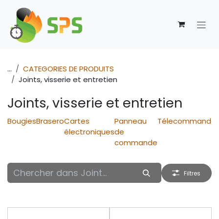
Se rendre au contenu
...
CATEGORIES DE PRODUITS
Joints, visserie et entretien
Joints, visserie et entretien
Bougies
Brasero
Cartes
Panneau
Télecommande
électroniques
de
commande
Filtres