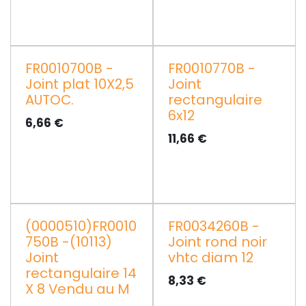
FR0010700B -
FR0010770B -
Joint plat 10X2,5
Joint
AUTOC.
rectangulaire
6x12
6,66
€
11,66
€
(0000510)FR0010
FR0034260B -
750B -(10113)
Joint rond noir
Joint
vhtc diam 12
rectangulaire 14
8,33
€
X 8 Vendu au M