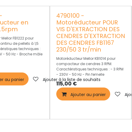
-
4790100 -
ucteur en
Motoréducteur POUR
1.5rpm
VIS D'EXTRACTION DES
CENDRES D'EXTRACTION
 Mellor FB1222 pour
DES CENDRES FB1167
ntinu de pellets à 1,5
230/50 3 tr/min
éristiques techniques :
0V - 50 Hz - Broche mâle
Motoréducteur Mellor KB1014 pour
compacteur de cendres 3 RPM.
Caractéristiques techniques : - 3 RPM
- 230V - 50 Hz - Pin femelle
er au panier
Ajouter à la liste de souhaits
115,00
€
Ajouter au panier
Ajo