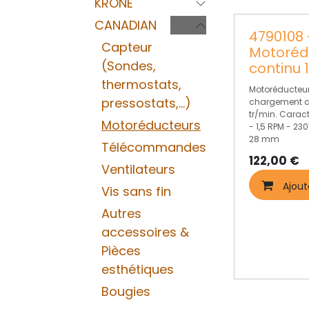
KRONE
CANADIAN
4790108 
Capteur
Motoréd
(Sondes,
continu 
thermostats,
Motoréducteur
pressostats,...)
chargement co
tr/min. Caract
Motoréducteurs
- 1,5 RPM - 23
28 mm
Télécommandes
122,00
€
Ventilateurs
Ajout
Vis sans fin
Autres
accessoires &
Pièces
esthétiques
Bougies