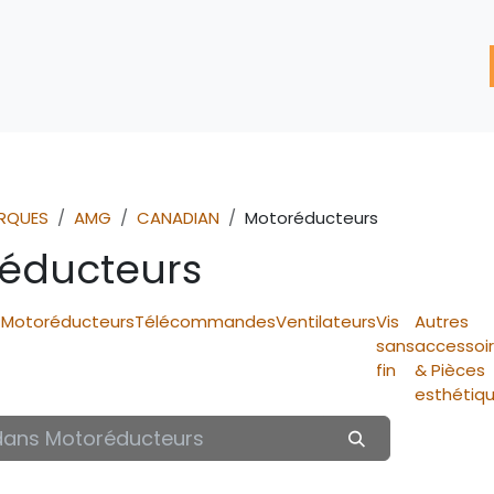
'assistance
Nos Services
Nos solutions de réparation
RQUES
AMG
CANADIAN
Motoréducteurs
éducteurs
Motoréducteurs
Télécommandes
Ventilateurs
Vis
Autres
sans
accessoi
fin
& Pièces
)
esthétiq