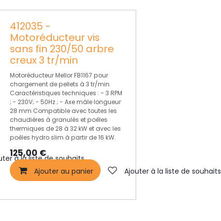
412035 -
Motoréducteur vis
sans fin 230/50 arbre
creux 3 tr/min
Motoréducteur Mellor FB1167 pour
chargement de pellets à 3 tr/min.
Caractéristiques techniques : - 3 RPM
; - 230V; - 50Hz ; - Axe mâle longueur
28 mm Compatible avec toutes les
chaudières à granulés et poêles
thermiques de 28 à 32 kW et avec les
poêles hydro slim à partir de 16 kW.
125,00
€
uter à la liste de souhaits
Ajouter au panier
Ajouter à la liste de souhait