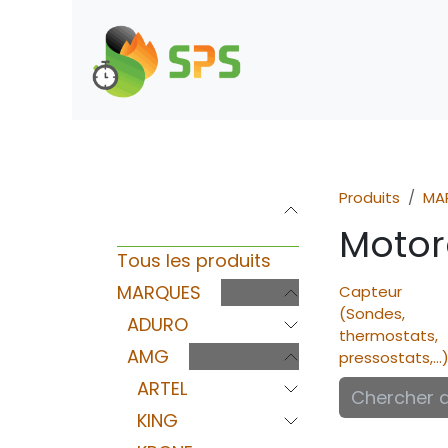
Se rendre au contenu
Boutique
Demande d
Produits
MA
Catégories
Motor
Tous les produits
MARQUES
Capteur
(Sondes,
ADURO
thermostats,
AMG
pressostats,...
ARTEL
KING