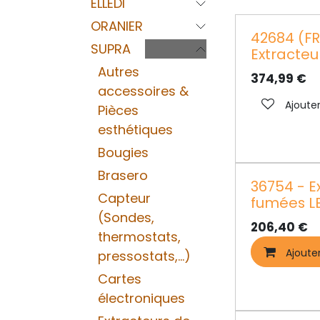
ELLEDI
ORANIER
42684 (F
SUPRA
Extracteu
Autres
374,99
€
accessoires &
Ajouter
Pièces
esthétiques
Bougies
Brasero
36754 - E
Capteur
fumées L
(Sondes,
206,40
€
thermostats,
Ajoute
pressostats,...)
Cartes
électroniques