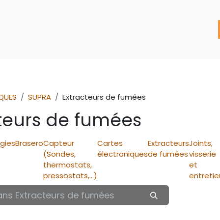
'assistance
Nos Services
Nos solutions de réparation
QUES
SUPRA
Extracteurs de fumées
teurs de fumées
gies
Brasero
Capteur
Cartes
Extracteurs
Joints,
(Sondes,
électroniques
de fumées
visserie
thermostats,
et
pressostats,...)
entretie