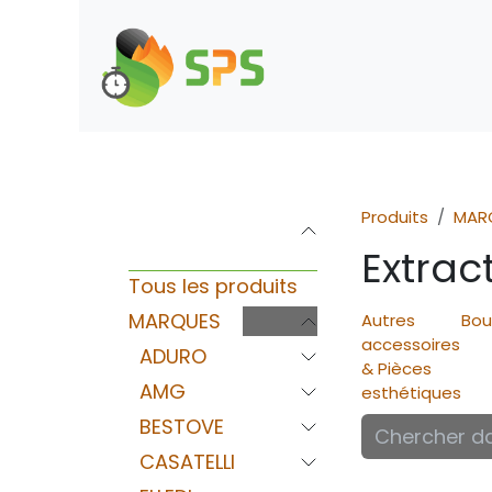
Se rendre au contenu
Boutique
Demande d
Produits
MAR
Catégories
Extrac
Tous les produits
MARQUES
Autres
Bou
accessoires
ADURO
& Pièces
AMG
esthétiques
BESTOVE
CASATELLI