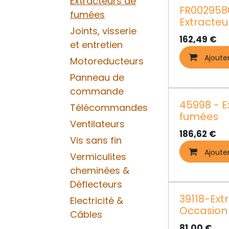
Extracteurs de
FR002958
fumées
Extracte
Joints, visserie
162,49
€
et entretien
Ajoute
Motoreducteurs
Panneau de
commande
45998 - E
Télécommandes
fumées
Ventilateurs
186,62
€
Vis sans fin
Ajoute
Vermiculites
cheminées &
Déflecteurs
39118-Ext
Electricité &
Occasion
Câbles
81,00
€