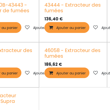
0B-43443 -
43444 - Extracteur des
ur de fumées
fumées
136,40
€
r au panier
Ajouter à la liste de souhaits
Ajouter au panier
Ajout
xtracteur des
46058 - Extracteur des
fumées
186,62
€
r au panier
Ajouter à la liste de souhaits
Ajouter au panier
Ajout
racteur
 Supra