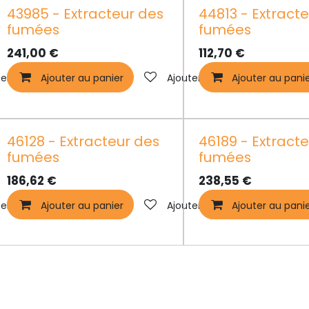
43985 - Extracteur des
44813 - Extract
fumées
fumées
241,00
€
112,70
€
er à la liste de souhaits
Ajouter au panier
Ajouter à la liste de souhaits
Ajouter au pani
46128 - Extracteur des
46189 - Extract
fumées
fumées
186,62
€
238,55
€
er à la liste de souhaits
Ajouter au panier
Ajouter à la liste de souhaits
Ajouter au pani