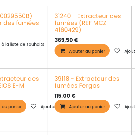
R0029550B) -
31240 - Extracteur des
r des fumées
fumées (REF MCZ
4160429)
369,50
€
 à la liste de souhaits
Ajouter au panier
Ajout
xtracteur des
39118 - Extracteur des
EIOS E-M
fumées Fergas
115,00
€
r au panier
Ajouter à la liste de souhaits
Ajouter au panier
Ajout