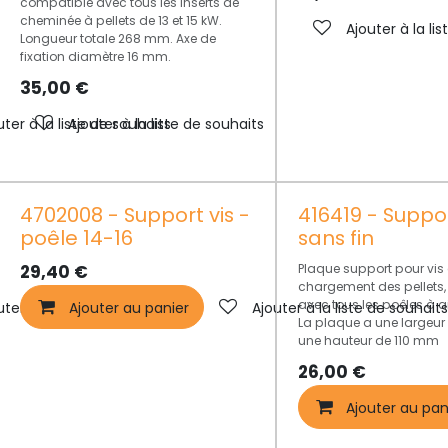
compatible avec tous les inserts de
cheminée à pellets de 13 et 15 kW.
Ajouter à la li
Longueur totale 268 mm. Axe de
fixation diamètre 16 mm.
35,00
€
uter à la liste de souhaits
Ajouter à la liste de souhaits
4702008 - Support vis -
416419 - Suppor
poêle 14-16
sans fin
29,40
€
Plaque support pour vis
chargement des pellets
avec tous les poêles à a
uter à la liste de souhaits
Ajouter au panier
Ajouter à la liste de souhait
La plaque a une largeur
une hauteur de 110 mm
26,00
€
Ajouter au pan