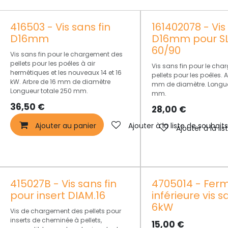
416503 - Vis sans fin
161402078 - Vis
D16mm
D16mm pour S
60/90
Vis sans fin pour le chargement des
pellets pour les poêles à air
Vis sans fin pour le ch
hermétiques et les nouveaux 14 et 16
pellets pour les poêles. A
kW. Arbre de 16 mm de diamètre
mm de diamètre. Longue
Longueur totale 250 mm.
mm.
36,50
€
28,00
€
Ajouter au panier
Ajouter à la liste de souhait
Ajouter à la li
415027B - Vis sans fin
4705014 - Fer
pour insert DIAM.16
inférieure vis s
6kW
Vis de chargement des pellets pour
inserts de cheminée à pellets,
15,00
€