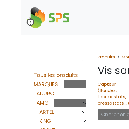
Se rendre au contenu
Boutique
Demande d
Produits
MA
Catégories
Vis sa
Tous les produits
MARQUES
Capteur
(Sondes,
ADURO
thermostats,
AMG
pressostats,...
ARTEL
KING