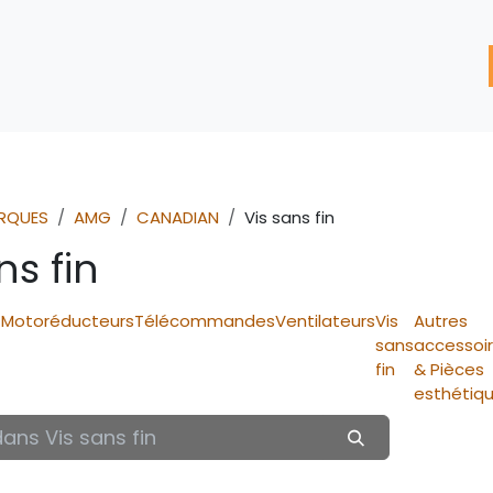
'assistance
Nos Services
Nos solutions de réparation
RQUES
AMG
CANADIAN
Vis sans fin
ns fin
Motoréducteurs
Télécommandes
Ventilateurs
Vis
Autres
sans
accessoi
fin
& Pièces
)
esthétiq