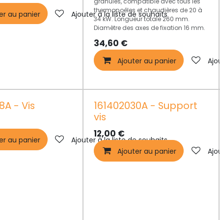
granulés, compatible avec tous les
thermopoêles et chaudières de 20 à
er au panier
Ajouter à la liste de souhaits
34 kW. Longueur totale 260 mm.
Diamètre des axes de fixation 16 mm.
34,60
€
Ajouter au panier
Ajo
8A - Vis
161402030A - Support
vis
12,00
€
er au panier
Ajouter à la liste de souhaits
Ajouter au panier
Ajo