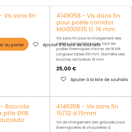
 Vis sans fin
414905B - Vis dans fin
pour poêle corridor
MG000035 D. 16 mm
Vis sans fin pour le chargement des
pellets, compatible avec tous les
er au panier
Ajouter à la liste de souhaits
poêles thermiques minces de 16 kW.
Longueur totale 310 mm. Diamètre des
broches de fixation 16 mm.
25,00
€
Ajouter à la liste de souhaits
 - Boccola
414636B - Vis sans fin
a ptfe Øi16
15/32 d.15mm
 autolubr
Vis de chargement des granulés pour
thermopoêles et chaudières à