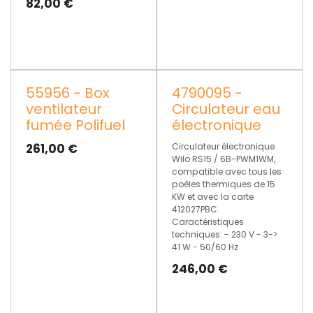
82,00
€
55956 - Box
4790095 -
ventilateur
Circulateur eau
fumée Polifuel
électronique
261,00
€
Circulateur électronique
Wilo RS15 / 6B-PWM1WM,
compatible avec tous les
poêles thermiques de 15
KW et avec la carte
412027PBC.
Caractéristiques
techniques: - 230 V - 3->
41 W - 50/60 Hz
246,00
€