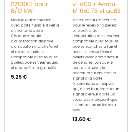
BZ01001 pour
v11d06 + écrou
8/12 kW
M10x0,75 vf ac83
Module d'alimentation
Microrupteur de sécurité
avec porte-fusible. Il sert à
pour le réservoir à pellets
alimenter le poêle.
et le boîtier de
Chaque module
récupération des cendres,
d'alimentation dispose
compatible avec tous les
d'un bouton marche/arrêt
poêles étanches à l'air et
et de deux fusibles.
avec les chaudières à
Compatible avec tous les
pellets avec compacteur
poêles, poêles thermiques
de cendres. Lorsque le
et chaudières à granulés.
contact s'ouvre, le
microrupteur enverra un
5,25
€
signal à la carte
électronique principale
qui, à son tour, émettra un
signal d'erreur après 60
secondes indiquant que
le contact ne se fermera
pas.
13,60
€