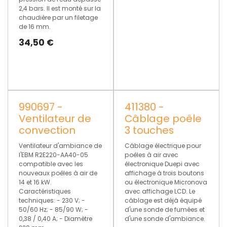
2,4 bars. Il est monté sur la
chaudière par un filetage
de 16 mm.
34,50
€
990697 -
411380 -
Ventilateur de
Câblage poêle
convection
3 touches
Ventilateur d'ambiance de
Câblage électrique pour
l'EBM R2E220-AA40-05
poêles à air avec
compatible avec les
électronique Duepi avec
nouveaux poêles à air de
affichage à trois boutons
14 et 16 kW.
ou électronique Micronova
Caractéristiques
avec affichage LCD. Le
techniques: - 230 V; -
câblage est déjà équipé
50/60 Hz; - 85/90 W; -
d'une sonde de fumées et
0,38 / 0,40 A; - Diamètre
d'une sonde d'ambiance.