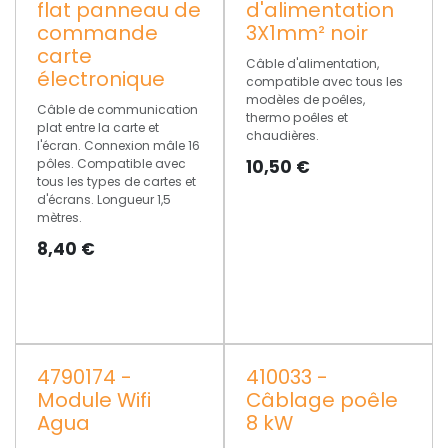
flat panneau de
d'alimentation
commande
3X1mm² noir
carte
Câble d'alimentation,
électronique
compatible avec tous les
modèles de poêles,
Câble de communication
thermo poêles et
plat entre la carte et
chaudières.
l'écran. Connexion mâle 16
pôles. Compatible avec
10,50
€
tous les types de cartes et
d'écrans. Longueur 1,5
mètres.
8,40
€
4790174 -
410033 -
Module Wifi
Câblage poêle
Agua
8 kW