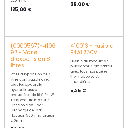
220 mm.
56,00
€
125,00
€
(0000567)-4106
410013 - Fusible
92 - Vase
F4AL250V
d'expansion 8
Fusible du module de
litres
puissance. Compatible
avec tous nos poêles,
Vase d'expansion de 7
thermopoêles et
litres compatible avec
chaudières.
tous les apapreils
hydrauliques et
5,25
€
chaudières de 18 à 34kW.
Température max 90°,
Pression Max: 3bar,
Précharge de 1bar.
Hauteur: 500mm, largeur
210mm.