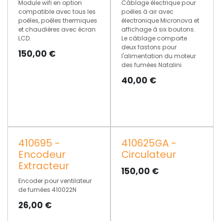
Module wifi en option
Câblage électrique pour
compatible avec tous les
poêles à air avec
poêles, poêles thermiques
électronique Micronova et
et chaudières avec écran
affichage à six boutons.
LCD.
Le câblage comporte
deux fastons pour
150,00
€
l'alimentation du moteur
des fumées Natalini.
40,00
€
410695 -
410625GA -
Encodeur
Circulateur
Extracteur
150,00
€
Encoder pour ventilateur
de fumées 410022N
26,00
€