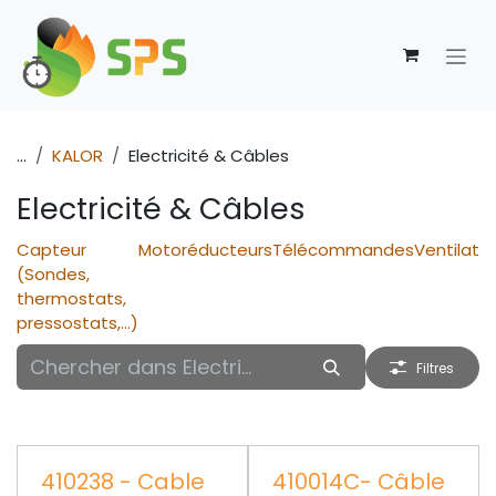
Se rendre au contenu
...
KALOR
Electricité & Câbles
Electricité & Câbles
Capteur
Motoréducteurs
Télécommandes
Ventilate
(Sondes,
thermostats,
pressostats,...)
Filtres
410238 - Cable
410014C- Câble