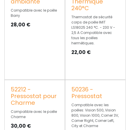
ambiante
Thermique
240°C
Compatible avec le poêle
Barry
Thermostat de sécurité
corps de poêle IMIT
28,00
€
LS18025 240 °C. - 230 V -
2,5 A Compatible avec
tous les poêles
hermétiques.
22,00
€
52212 -
50236 -
PROMO
Pressostat pour
Pressostat
Charme
Compatible avec les
poêles: Vision 500, Vision
Compatible avec le poêle
800, Vision 1000, Corner 3V,
Charme
Corner Right, Corner Left,
30,00
€
City et Charme