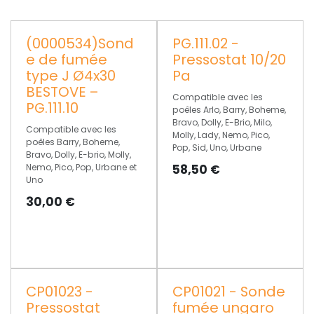
(0000534)Sond
PG.111.02 -
e de fumée
Pressostat 10/20
type J Ø4x30
Pa
BESTOVE –
Compatible avec les
PG.111.10
poêles Arlo, Barry, Boheme,
Bravo, Dolly, E-Brio, Milo,
Compatible avec les
Molly, Lady, Nemo, Pico,
poêles Barry, Boheme,
Pop, Sid, Uno, Urbane
Bravo, Dolly, E-brio, Molly,
Nemo, Pico, Pop, Urbane et
58,50
€
Uno
30,00
€
CP01023 -
CP01021 - Sonde
Pressostat
fumée ungaro