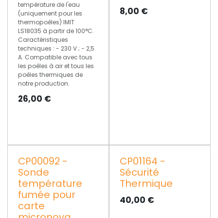
température de l'eau
8,00
€
(uniquement pour les
thermopoêles) IMIT
LS18035 à partir de 100°C.
Caractéristiques
techniques : - 230 V ; - 2,5
A. Compatible avec tous
les poêles à air et tous les
poêles thermiques de
notre production.
26,00
€
CP00092 -
CP01164 -
PROMO
Sonde
Sécurité
température
Thermique
fumée pour
40,00
€
carte
micronova