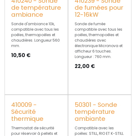
410240 - Sonde
410239 - Sonde
de température
de fumées pour
ambiance
12-16kW
Sonde d'ambiance 10k,
Sonde de fumée
compatible avec tous les
compatible avec tous les
poêles, thermopoêles et
poêles, thermopoêles et
chaudières. Longueur 560
chaudières avec
mm.
électronique Micronova et
afficheur 6 touches.
10,50
€
Longueur : 760 mm.
22,00
€
410009 -
50301 - Sonde
Sécurité
température
thermique
ambiante
Thermostat de sécurité
Compatible avec les
pour réservoir à pellets et
poêles: STILL, RIO ET K-STILL