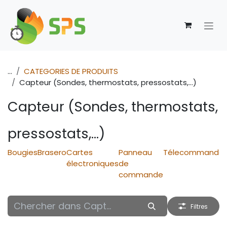
Se rendre au contenu
...
CATEGORIES DE PRODUITS
Capteur (Sondes, thermostats, pressostats,...)
Capteur (Sondes, thermostats,
pressostats,...)
Bougies
Brasero
Cartes
Panneau
Télecommande
électroniques
de
commande
Filtres