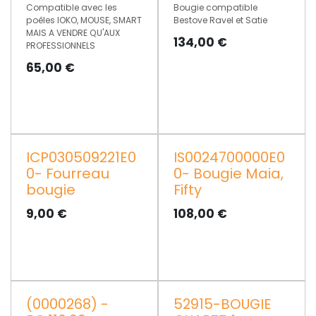
Compatible avec les
Bougie compatible
poêles IOKO, MOUSE, SMART
Bestove Ravel et Satie
MAIS A VENDRE QU'AUX
134,00
€
PROFESSIONNELS
65,00
€
ICP030509221E0
IS0024700000E0
PROMO
0- Fourreau
0- Bougie Maia,
bougie
Fifty
9,00
€
108,00
€
(0000268) -
52915-BOUGIE