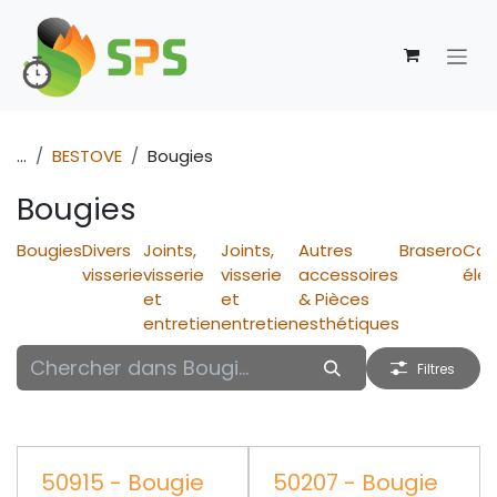
Se rendre au contenu
...
BESTOVE
Bougies
Bougies
Bougies
Divers
Joints,
Joints,
Autres
Brasero
Car
visserie
visserie
visserie
accessoires
éle
et
et
& Pièces
entretien
entretien
esthétiques
Filtres
50915 - Bougie
50207 - Bougie