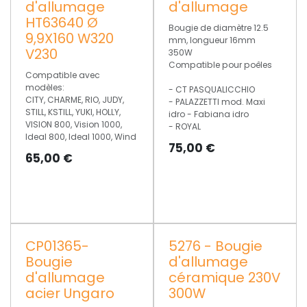
d'allumage
d'allumage
HT63640 Ø
Bougie de diamètre 12.5
9,9X160 W320
mm, longueur 16mm
V230
350W
Compatible pour poêles
Compatible avec
modèles:
- CT PASQUALICCHIO
CITY, CHARME, RIO, JUDY,
- PALAZZETTI mod. Maxi
STILL, KSTILL, YUKI, HOLLY,
idro - Fabiana idro
VISION 800, Vision 1000,
- ROYAL
Ideal 800, Ideal 1000, Wind
75,00
€
65,00
€
CP01365-
5276 - Bougie
Bougie
d'allumage
d'allumage
céramique 230V
acier Ungaro
300W