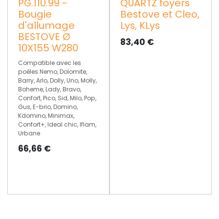
PG.110.99 -
QUARTZ foyers
Bougie
Bestove et Cleo,
d'allumage
Lys, KLys
BESTOVE Ø
83,40
€
10X155 W280
Compatible avec les
poêles Nemo, Dolomite,
Barry, Arlo, Dolly, Uno, Molly,
Boheme, Lady, Bravo,
Confort, Pico, Sid, Milo, Pop,
Gus, E-brio, Domino,
Kdomino, Minimax,
Confort+, Ideal chic, Iflam,
Urbane
66,66
€