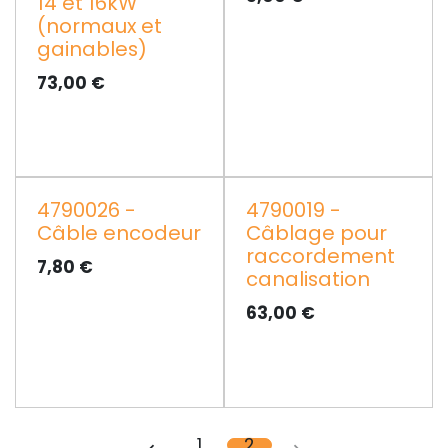
14 et 16kW
(normaux et
gainables)
73,00
€
4790026 -
4790019 -
Câble encodeur
Câblage pour
raccordement
7,80
€
canalisation
63,00
€
1
2