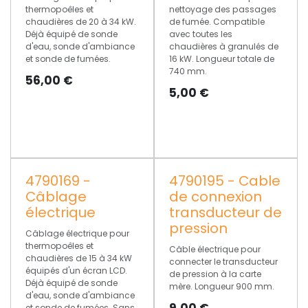
thermopoêles et
nettoyage des passages
chaudières de 20 à 34 kW.
de fumée. Compatible
Déjà équipé de sonde
avec toutes les
d'eau, sonde d'ambiance
chaudières à granulés de
et sonde de fumées.
16 kW. Longueur totale de
740 mm.
56,00
€
5,00
€
4790169 -
4790195 - Cable
Câblage
de connexion
électrique
transducteur de
pression
Câblage électrique pour
thermopoêles et
Câble électrique pour
chaudières de 15 à 34 kW
connecter le transducteur
équipés d'un écran LCD.
de pression à la carte
Déjà équipé de sonde
mère. Longueur 900 mm.
d'eau, sonde d'ambiance
9,00
€
et sonde de fumées. Sans