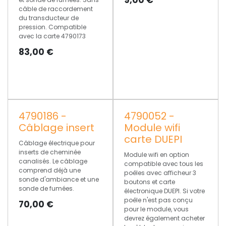
câble de raccordement
du transducteur de
pression. Compatible
avec la carte 4790173
83,00
€
4790186 -
4790052 -
Câblage insert
Module wifi
carte DUEPI
Câblage électrique pour
inserts de cheminée
Module wifi en option
canalisés. Le câblage
compatible avec tous les
comprend déjà une
poêles avec afficheur 3
sonde d'ambiance et une
boutons et carte
sonde de fumées.
électronique DUEPI. Si votre
poêle n'est pas conçu
70,00
€
pour le module, vous
devrez également acheter