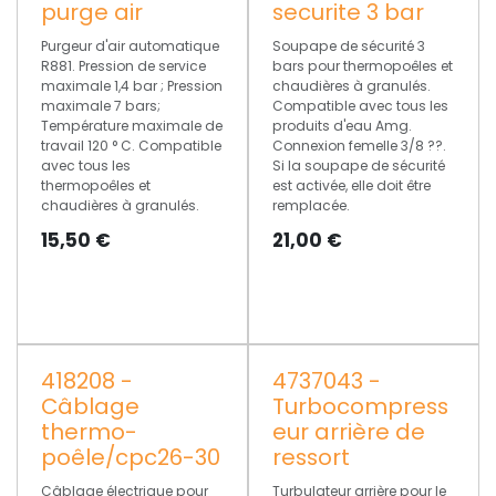
purge air
securite 3 bar
Purgeur d'air automatique
Soupape de sécurité 3
R881. Pression de service
bars pour thermopoêles et
maximale 1,4 bar ; Pression
chaudières à granulés.
maximale 7 bars;
Compatible avec tous les
Température maximale de
produits d'eau Amg.
travail 120 ° C. Compatible
Connexion femelle 3/8 ??.
avec tous les
Si la soupape de sécurité
thermopoêles et
est activée, elle doit être
chaudières à granulés.
remplacée.
15,50
€
21,00
€
418208 -
4737043 -
Câblage
Turbocompress
thermo-
eur arrière de
poêle/cpc26-30
ressort
Câblage électrique pour
Turbulateur arrière pour le