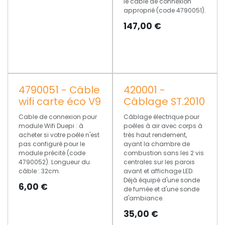
le câble de connexion
approprié (code 4790051).
147,00
€
4790051 - Câble
420001 -
wifi carte éco V9
Câblage ST.2010
Cable de connexion pour
Câblage électrique pour
module Wifi Duepi : à
poêles à air avec corps à
acheter si votre poêle n'est
très haut rendement,
pas configuré pour le
ayant la chambre de
module précité (code
combustion sans les 2 vis
4790052). Longueur du
centrales sur les parois
câble : 32cm.
avant et affichage LED.
Déjà équipé d'une sonde
6,00
€
de fumée et d'une sonde
d'ambiance.
35,00
€