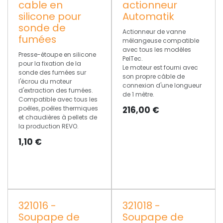
cable en
actionneur
silicone pour
Automatik
sonde de
Actionneur de vanne
fumées
mélangeuse compatible
avec tous les modèles
Presse-étoupe en silicone
PelTec.
pour la fixation de la
Le moteur est fourni avec
sonde des fumées sur
son propre câble de
l'écrou du moteur
connexion d'une longueur
d'extraction des fumées.
de 1 mètre.
Compatible avec tous les
poêles, poêles thermiques
216,00
€
et chaudières à pellets de
la production REVO.
1,10
€
321016 -
321018 -
Soupape de
Soupape de