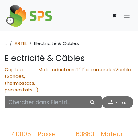
Se rendre au contenu
...
ARTEL
Electricité & Câbles
Electricité & Câbles
Capteur
Motoreducteurs
Télécommandes
Ventilate
(Sondes,
thermostats,
pressostats,...)
Filtres
410105 - Passe
60880 - Moteur