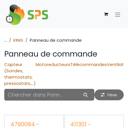
Se rendre au contenu
...
KING
Panneau de commande
Panneau de commande
Capteur
Motoreducteurs
Télécommandes
Ventilate
(Sondes,
thermostats,
pressostats,...)
Filtres
4790084 -
411301 -