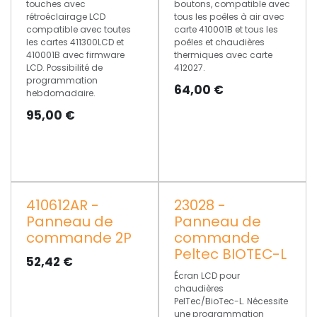
touches avec
boutons, compatible avec
rétroéclairage LCD
tous les poêles à air avec
compatible avec toutes
carte 410001B et tous les
les cartes 411300LCD et
poêles et chaudières
410001B avec firmware
thermiques avec carte
LCD. Possibilité de
412027.
programmation
64,00
€
hebdomadaire.
95,00
€
410612AR -
23028 -
Panneau de
Panneau de
commande 2P
commande
Peltec BIOTEC-L
52,42
€
Écran LCD pour
chaudières
PelTec/BioTec-L. Nécessite
une programmation