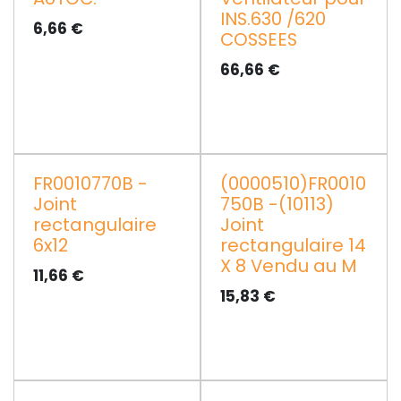
INS.630 /620
6,66
€
COSSEES
66,66
€
FR0010770B -
(0000510)FR0010
Joint
750B -(10113)
rectangulaire
Joint
6x12
rectangulaire 14
X 8 Vendu au M
11,66
€
15,83
€