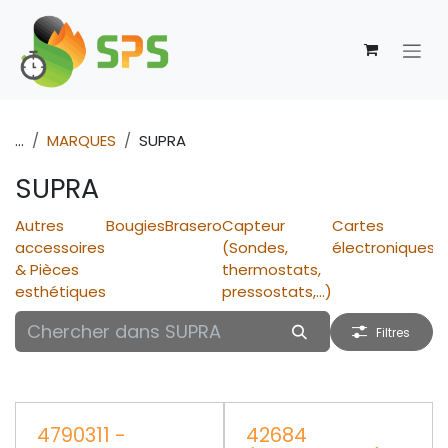
Se rendre au contenu
...
MARQUES
SUPRA
SUPRA
Autres
Bougies
Brasero
Capteur
Cartes
E
accessoires
(Sondes,
électroniques
d
& Pièces
thermostats,
esthétiques
pressostats,...)
Filtres
4790311 -
42684