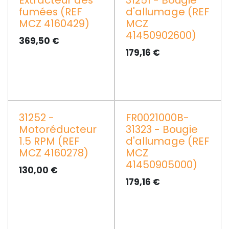
Extracteur des
31251 - Bougie
fumées (REF
d'allumage (REF
MCZ 4160429)
MCZ
41450902600)
369,50
€
179,16
€
31252 -
FR0021000B-
Motoréducteur
31323 - Bougie
1.5 RPM (REF
d'allumage (REF
MCZ 4160278)
MCZ
41450905000)
130,00
€
179,16
€