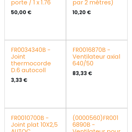
porte / 1 x 1.76
par 2 mètres)
50,00
€
10,20
€
FR0034340B -
FR0016870B -
Joint
Ventilateur axial
thermocorde
640/50
D.6 autocoll
83,33
€
3,33
€
FR0010700B -
(0000560)FR001
Joint plat 10X2,5
6890B -
AUTOC.
Ventilateur pour