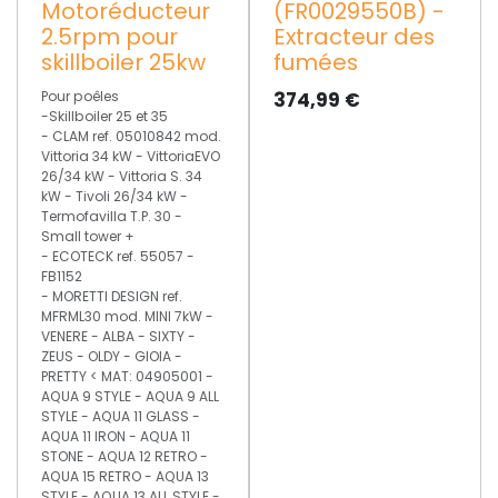
Motoréducteur
(FR0029550B) -
2.5rpm pour
Extracteur des
skillboiler 25kw
fumées
Pour poêles
374,99
€
-Skillboiler 25 et 35
- CLAM ref. 05010842 mod.
Vittoria 34 kW - VittoriaEVO
26/34 kW - Vittoria S. 34
kW - Tivoli 26/34 kW -
Termofavilla T.P. 30 -
Small tower +
- ECOTECK ref. 55057 -
FB1152
- MORETTI DESIGN ref.
MFRML30 mod. MINI 7kW -
VENERE - ALBA - SIXTY -
ZEUS - OLDY - GIOIA -
PRETTY < MAT: 04905001 -
AQUA 9 STYLE - AQUA 9 ALL
STYLE - AQUA 11 GLASS -
AQUA 11 IRON - AQUA 11
STONE - AQUA 12 RETRO -
AQUA 15 RETRO - AQUA 13
STYLE - AQUA 13 ALL STYLE -