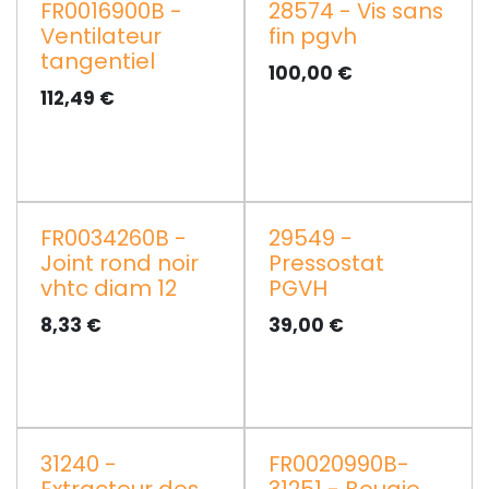
FR0016900B -
28574 - Vis sans
Ventilateur
fin pgvh
tangentiel
100,00
€
112,49
€
FR0034260B -
29549 -
Joint rond noir
Pressostat
vhtc diam 12
PGVH
8,33
€
39,00
€
31240 -
FR0020990B-