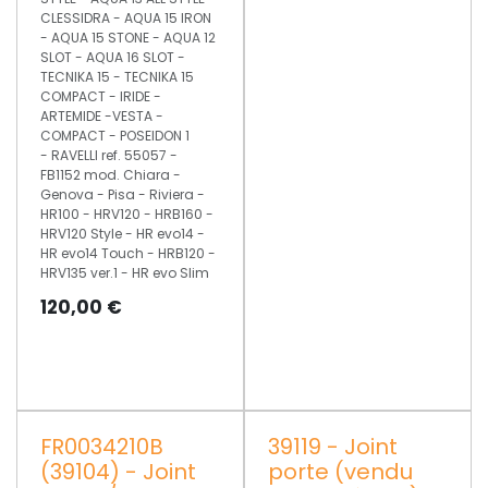
CLESSIDRA - AQUA 15 IRON
- AQUA 15 STONE - AQUA 12
SLOT - AQUA 16 SLOT -
TECNIKA 15 - TECNIKA 15
COMPACT - IRIDE -
ARTEMIDE -VESTA -
COMPACT - POSEIDON 1
- RAVELLI ref. 55057 -
FB1152 mod. Chiara -
Genova - Pisa - Riviera -
HR100 - HRV120 - HRB160 -
HRV120 Style - HR evo14 -
HR evo14 Touch - HRB120 -
HRV135 ver.1 - HR evo Slim
120,00
€
FR0034210B
39119 - Joint
(39104) - Joint
porte (vendu