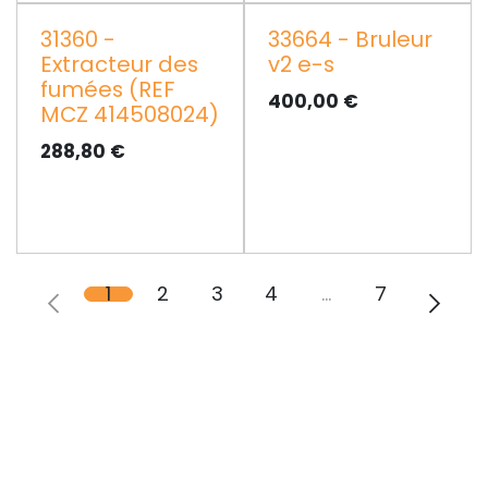
31360 -
33664 - Bruleur
Extracteur des
v2 e-s
fumées (REF
400,00
€
MCZ 414508024)
288,80
€
1
2
3
4
…
7