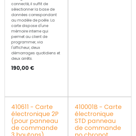
connecté, il suffit de
sélectionner la base de
données correspondant
au modèle de poêle. La
carte dispose d'une
mémoire interne qui
permet au client de
programmer, via
l'afficheur, deux
démarrages quotidiens et
deux arrêts.
190,00
€
410611 - Carte
410001B - Carte
électronique 2P
électronique
(pour panneau
STD panneau
de commande
de commande
3 boutons)
no chronot