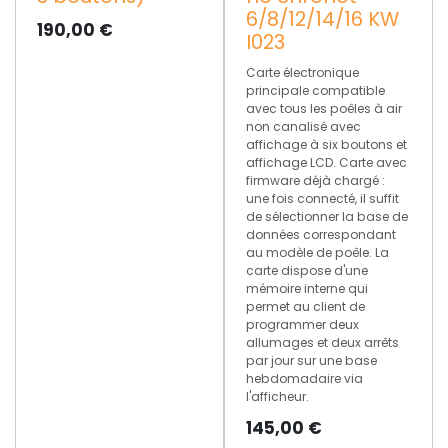
6/8/12/14/16 KW
190,00
€
I023
Carte électronique
principale compatible
avec tous les poêles à air
non canalisé avec
affichage à six boutons et
affichage LCD. Carte avec
firmware déjà chargé :
une fois connecté, il suffit
de sélectionner la base de
données correspondant
au modèle de poêle. La
carte dispose d'une
mémoire interne qui
permet au client de
programmer deux
allumages et deux arrêts
par jour sur une base
hebdomadaire via
l'afficheur.
145,00
€