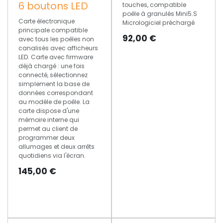
6 boutons LED
touches, compatible
poêle à granulés Mini5.S
Carte électronique
Micrologiciel préchargé
principale compatible
92,00
€
avec tous les poêles non
canalisés avec afficheurs
LED. Carte avec firmware
déjà chargé : une fois
connecté, sélectionnez
simplement la base de
données correspondant
au modèle de poêle. La
carte dispose d'une
mémoire interne qui
permet au client de
programmer deux
allumages et deux arrêts
quotidiens via l'écran.
145,00
€