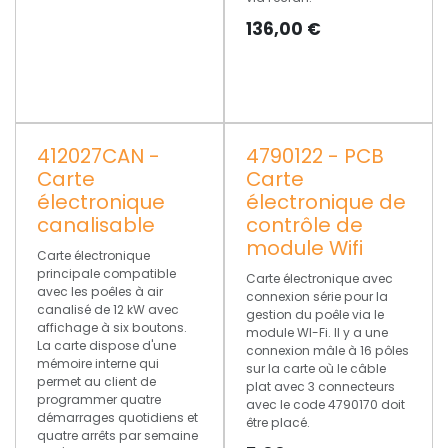
136,00
€
412027CAN -
4790122 - PCB
Carte
Carte
électronique
électronique de
canalisable
contrôle de
module Wifi
Carte électronique
principale compatible
Carte électronique avec
avec les poêles à air
connexion série pour la
canalisé de 12 kW avec
gestion du poêle via le
affichage à six boutons.
module WI-Fi. Il y a une
La carte dispose d'une
connexion mâle à 16 pôles
mémoire interne qui
sur la carte où le câble
permet au client de
plat avec 3 connecteurs
programmer quatre
avec le code 4790170 doit
démarrages quotidiens et
être placé.
quatre arrêts par semaine