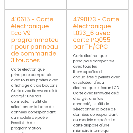
410615 - Carte
4790173 - Carte
électronique
électronique
Eco V9
L023_6 avec
programmateu
carte PQ055
r pour panneau
par TH/CPC
de commande
Carte électronique
3 touches
principale compatible
avec tous les
Carte électronique
thermopoêles et
principale compatible
chaudières à pellets avec
avec tous les poêles avec
circulateur d'eau
affichage à trois boutons.
électronique et écran LCD
Carte avec firmware déjà
Carte avec firmware déjà
chargé : une fois
chargé : une fois
connecté, il suffit de
connecté, il suffit de
sélectionner la base de
sélectionner la base de
données correspondant
données correspondant
au modèle de poêle.
au modèle de poêle. La
Possibilité de
carte dispose d'une
programmation
mémoire interne qui