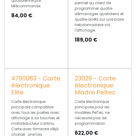
quotidienne par
permet au client de
télécommande.
programmer quatre
démarrages quotidiens et
84,00
€
quatre arrêts sur une base
hebdomadaire via
l'affichage.
189,00
€
4790083 - Carte
23029 - Carte
électronique
électronique
Elite
Madre Peltec
Carte électronique
Carte électronique
principale compatible
principale pour les
avec tous les poêles avec
modèles PelTec, ne
affichage à six touches et
nécessite pas de
motoréducteur continu.
programmation
Carte avec firmware déjà
622,00
€
chargé : une fois