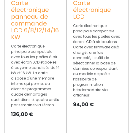
Carte
Carte
électronique
électronique
panneau de
LCD
commande
Carte électronique
LCD 6/8/12/14/16
principale compatible
KW
avec tous les poêles avec
écran LCD à six boutons.
Carte électronique
Carte avec firmware déjà
principale compatible
chargé : une fois
avec tous les poêles à air
connecté, il suffit de
avec écran LCD et poêles
sélectionner la base de
à cayenne canalisés de 14
données correspondant
kW et 16 kW. La carte
au modèle de poêle.
dispose d'une mémoire
Possibilité de
interne qui permet au
programmation
client de programmer
hebdomadaire via
quatre démarrages
afficheur.
quotidiens et quatre arrêts
94,00
€
par semaine via l'écran.
136,00
€