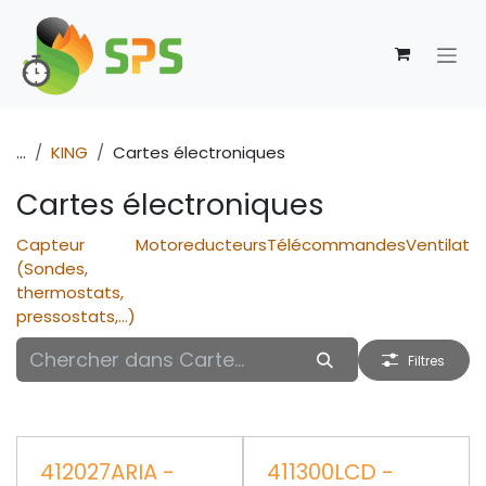
Se rendre au contenu
...
KING
Cartes électroniques
Cartes électroniques
Capteur
Motoreducteurs
Télécommandes
Ventilate
(Sondes,
thermostats,
pressostats,...)
Filtres
412027ARIA -
411300LCD -