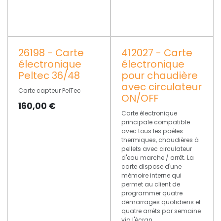
26198 - Carte
412027 - Carte
électronique
électronique
Peltec 36/48
pour chaudière
avec circulateur
Carte capteur PelTec
ON/OFF
160,00
€
Carte électronique
principale compatible
avec tous les poêles
thermiques, chaudières à
pellets avec circulateur
d'eau marche / arrêt. La
carte dispose d'une
mémoire interne qui
permet au client de
programmer quatre
démarrages quotidiens et
quatre arrêts par semaine
via l'écran.