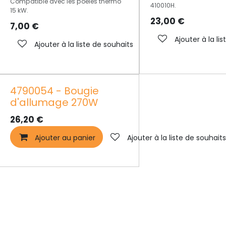
Compatible avec les poêles thermo
410010H.
15 kW.
23,00
€
7,00
€
Ajouter à la li
Ajouter à la liste de souhaits
4790054 - Bougie
d'allumage 270W
26,20
€
Ajouter au panier
Ajouter à la liste de souhait