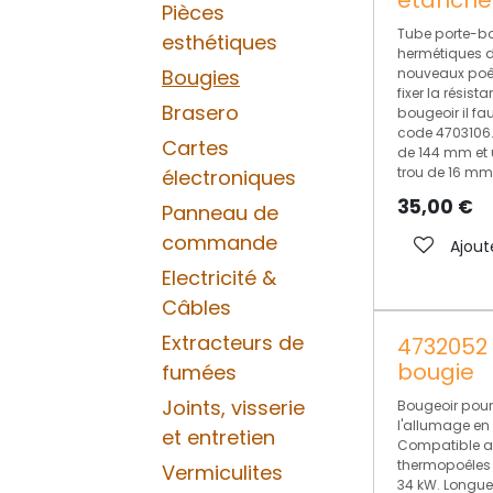
Pièces
Tube porte-b
esthétiques
hermétiques de
nouveaux poêle
Bougies
fixer la résis
Brasero
bougeoir il fau
code 4703106. 
Cartes
de 144 mm et 
trou de 16 mm
électroniques
35,00
€
Panneau de
commande
Ajout
Electricité &
Câbles
Extracteurs de
4732052 
bougie
fumées
Joints, visserie
Bougeoir pour
l'allumage en
et entretien
Compatible av
thermopoêles 
Vermiculites
34 kW. Longue