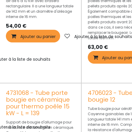
air de 6 à 10 KW avec brasero
poêles thermiques et le
rectangulaire. Il a une longueur totale
pellets produits après 20
de 142 mm et un diamètre d'alésage
Également compatible a
interne de 16 mm.
poêles thermiques et le
pellets produits avant 2
54,00
€
dans ce cas, il sera néc
remplacer le bougeoir. 
Ajouter au panier
Ajouter à la liste de souhait
totale 108 mm.
63,00
€
Ajouter au pan
uter à la liste de souhaits
4731068 - Tube porte
4706023 - Tube
bougie en céramique
bougie 12
pour thermo poêle 15
Tube bougie pour aérot
kW - L = 139
Cayenne gainables de 12
Longueur totale 141 mm 
Support de bougie d'allumage pour
interne de 16 mm. Comp
uter à la liste de souhaits
résistance d'allumage en céramique.
la résistance d'alluma