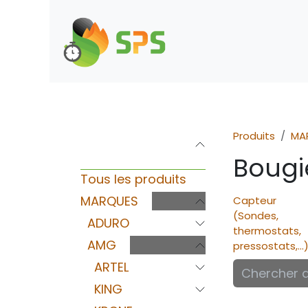
Se rendre au contenu
Boutique
Demande d
Produits
MA
Catégories
Bougi
Tous les produits
MARQUES
Capteur
(Sondes,
ADURO
thermostats,
AMG
pressostats,...
ARTEL
KING