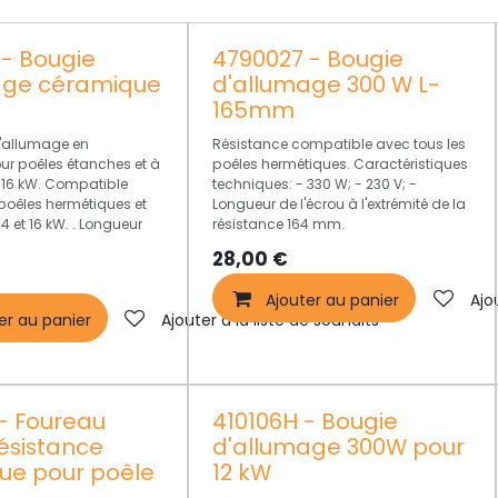
- Bougie
4790027 - Bougie
age céramique
d'allumage 300 W L-
165mm
l'allumage en
Résistance compatible avec tous les
r poêles étanches et à
poêles hermétiques. Caractéristiques
t 16 kW. Compatible
techniques: - 330 W; - 230 V; -
 poêles hermétiques et
Longueur de l'écrou à l'extrémité de la
4 et 16 kW. . Longueur
résistance 164 mm.
28,00
€
Ajouter au panier
Ajo
er au panier
Ajouter à la liste de souhaits
- Foureau
410106H - Bougie
ésistance
d'allumage 300W pour
ue pour poêle
12 kW