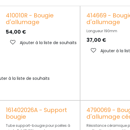
410010R - Bougie
414669 - Bougi
d'allumage
d'allumage
54,00
€
Longueur 190mm
37,00
€
Ajouter à la liste de souhaits
Ajouter à la li
uter à la liste de souhaits
161402026A - Support
4790069 - Bou
bougie
d'allumage c
Tube support-bougie pour poêles à
Résistance céramique p