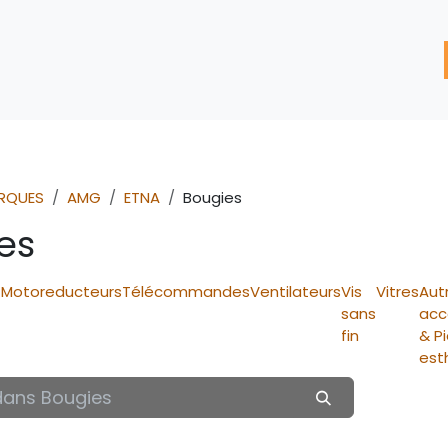
'assistance
Nos Services
Nos solutions de réparation
RQUES
AMG
ETNA
Bougies
es
Motoreducteurs
Télécommandes
Ventilateurs
Vis
Vitres
Aut
sans
acc
fin
& P
)
est