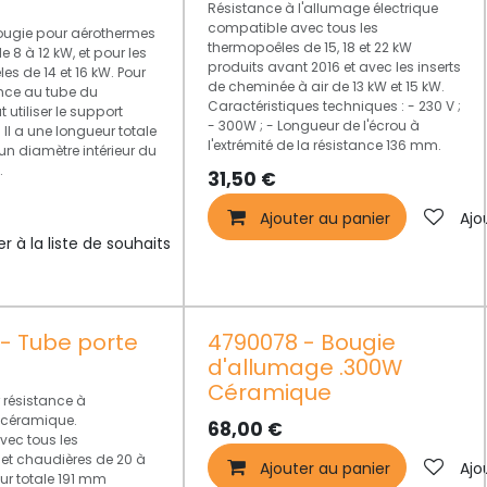
Résistance à l'allumage électrique
compatible avec tous les
ougie pour aérothermes
thermopoêles de 15, 18 et 22 kW
 8 à 12 kW, et pour les
produits avant 2016 et avec les inserts
s de 14 et 16 kW. Pour
de cheminée à air de 13 kW et 15 kW.
tance au tube du
Caractéristiques techniques : - 230 V ;
t utiliser le support
- 300W ; - Longueur de l'écrou à
Il a une longueur totale
l'extrémité de la résistance 136 mm.
un diamètre intérieur du
.
31,50
€
Ajouter au panier
Ajo
er à la liste de souhaits
- Tube porte
4790078 - Bougie
d'allumage .300W
Céramique
 résistance à
 céramique.
68,00
€
ec tous les
et chaudières de 20 à
Ajouter au panier
Ajo
ur totale 191 mm