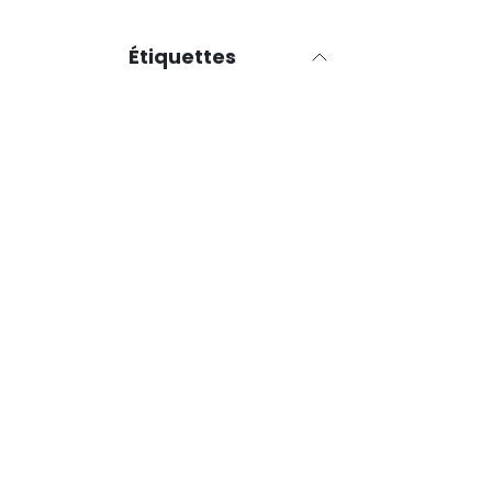
Étiquettes
Casatelli
Bestove
Kausiflam
Elledi
AMG
10 Rue du Général Faidherbe,