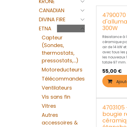
KRONE
CANADIAN
4790070 
DIVINA FIRE
d'allum
300W
ETNA
Capteur
Résistance à 
céramique pou
(Sondes,
air de 14 kW e
thermostats,
avec tous les
les nouveaux 1
pressostats,...)
totale 97 mm.
Motoreducteurs
55,00
€
Télécommandes
Ajout
Ventilateurs
Vis sans fin
Vitres
4703105 
bougie r
Autres
céramiq
accessoires &
étanche