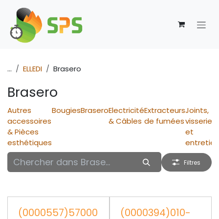
Se rendre au contenu
...
ELLEDI
Brasero
Brasero
Autres
Bougies
Brasero
Electricité
Extracteurs
Joints,
accessoires
& Câbles
de fumées
visserie
& Pièces
et
esthétiques
entretie
Filtres
(0000557)57000
(0000394)010-
PROMO
PROMO