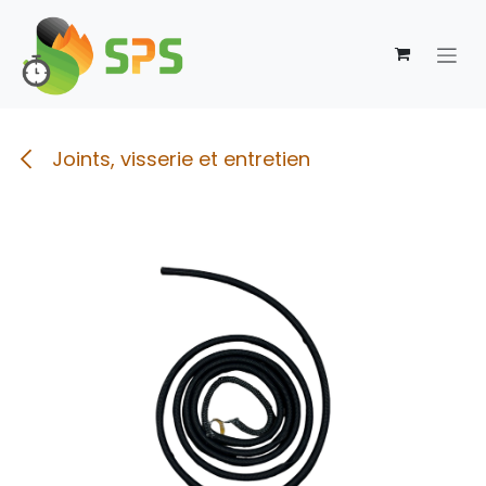
Se rendre au contenu
Joints, visserie et entretien