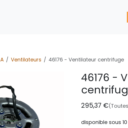
'assistance
Nos Services
Nos solutions de réparation
RA
Ventilateurs
46176 - Ventilateur centrifuge
46176 - V
centrifu
295,37
€
(Toutes
disponible sous 10