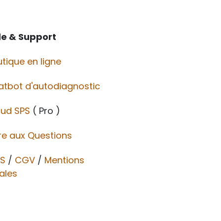
de & Support
tique en ligne
atbot d'autodiagnostic
oud SPS
( Pro )
re aux Questions
S
/
CGV​​
/
Mentions
ales