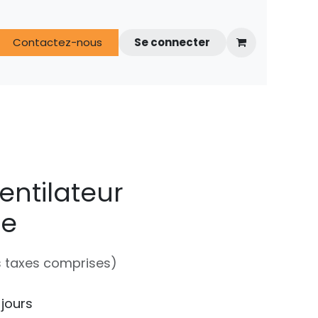
s
Contactez-nous
FAQ
Espace techniciens
Se connecter
entilateur
ge
 taxes comprises)
 jours