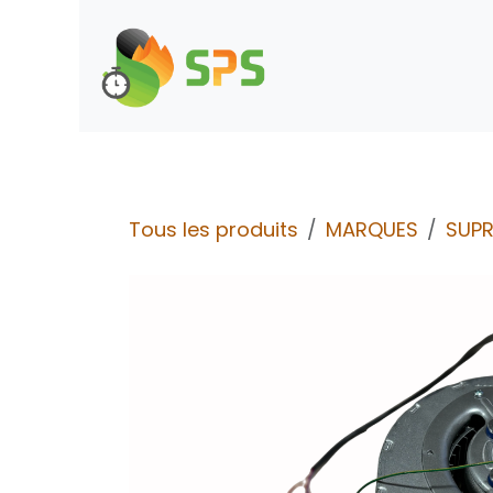
Se rendre au contenu
Boutique
Demande d
Tous les produits
MARQUES
SUP