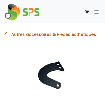
Se rendre au contenu
Autres accessoires & Pièces esthétiques