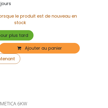
 jours
orsque le produit est de nouveau en
stock
pour plus tard
Ajouter au panier
ntenant
RMETICA 6KW