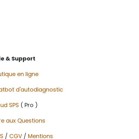
de & Support
tique en ligne
atbot d'autodiagnostic
oud SPS
( Pro )
re aux Questions
S
/
CGV​​
/
Mentions