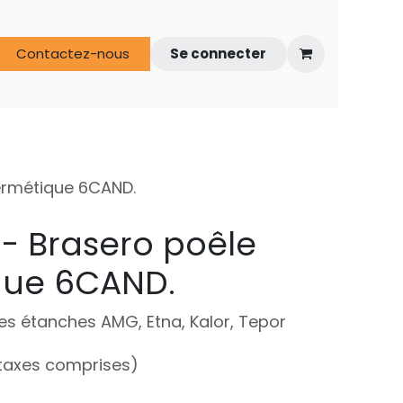
s
Contactez-nous
FAQ
Espace techniciens
Se connecter
ermétique 6CAND.
 - Brasero poêle
que 6CAND.
es étanches AMG, Etna, Kalor, Tepor
taxes comprises)