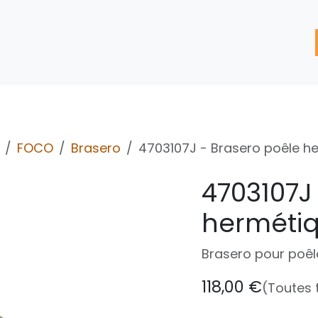
'assistance
Nos Services
Nos solutions de réparation
FOCO
Brasero
4703107J - Brasero poêle h
4703107J
herméti
Brasero pour poêl
118,00
€
(Toutes 