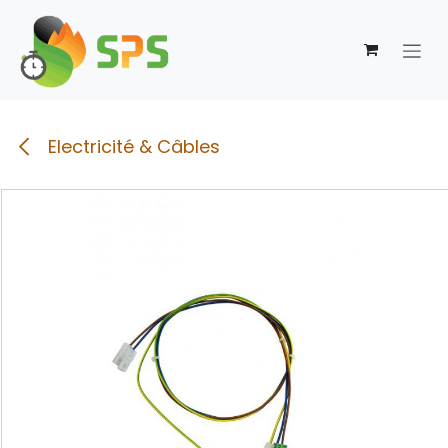
Se rendre au contenu
Electricité & Câbles