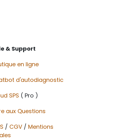
de & Support
tique en ligne
atbot d'autodiagnostic
oud SPS
( Pro )
re aux Questions
S
/
CGV​​
/
Mentions
ales