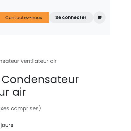
s
Contactez-nous
FAQ
Espace techniciens
Se connecter
ateur ventilateur air
- Condensateur
ur air
axes comprises)
 jours