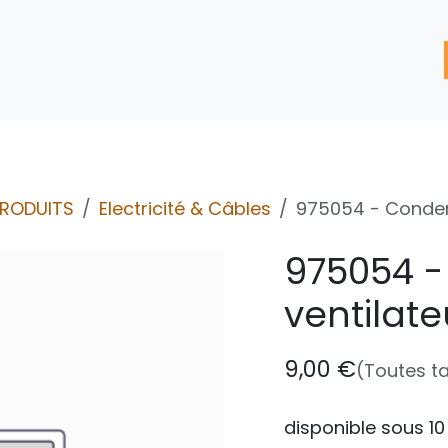
'assistance
Nos Services
Nos solutions de réparation
PRODUITS
Electricité & Câbles
975054 - Condens
975054 
ventilate
9,00
€
(Toutes t
disponible sous 10