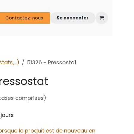
s
Contactez-nous
FAQ
Espace techniciens
Se connecter
ats,...)
51326 - Pressostat
ressostat
taxes comprises)
 jours
orsque le produit est de nouveau en