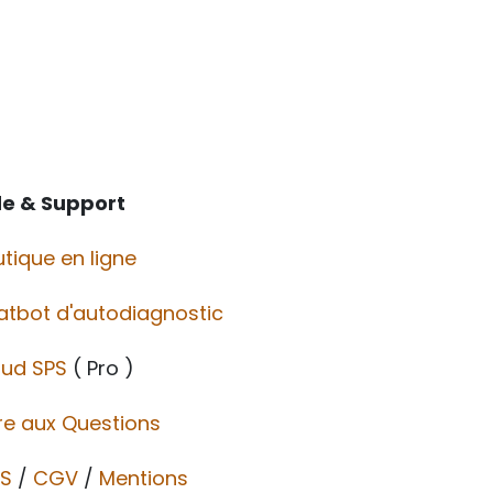
de & Support
tique en ligne
atbot d'autodiagnostic
oud SPS
( Pro )
re aux Questions
S
/
CGV​​
/
Mentions