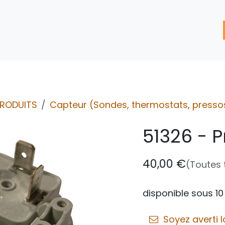
'assistance
Nos Services
Nos solutions de réparation
PRODUITS
Capteur (Sondes, thermostats, pressost
51326 - P
40,00
€
(Toutes 
disponible sous 10
Soyez averti l