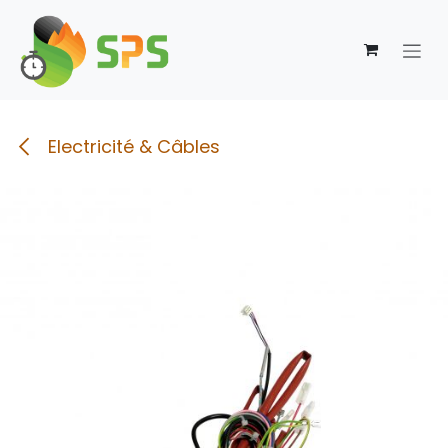
Se rendre au contenu
Electricité & Câbles