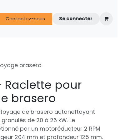
s
Contactez-nous
FAQ
Espace techniciens
Se connecter
ttoyage brasero
- Raclette pour
e brasero
toyage de brasero autonettoyant
 granulés de 20 à 26 kW. Le
tionné par un motoréducteur 2 RPM
argeur 204 mm et profondeur 125 mm.