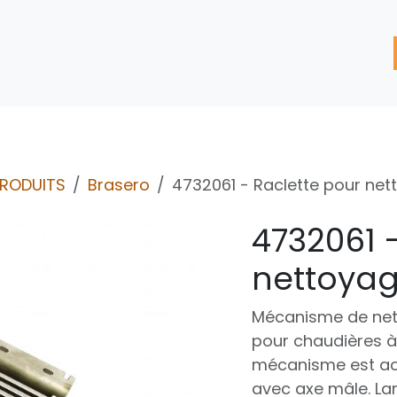
'assistance
Nos Services
Nos solutions de réparation
PRODUITS
Brasero
4732061 - Raclette pour ne
4732061 
nettoyag
Mécanisme de net
pour chaudières à
mécanisme est ac
avec axe mâle. L