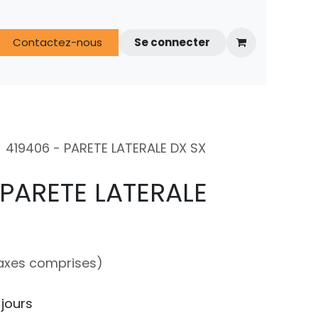
s
Contactez-nous
FAQ
Espace techniciens
Se connecter
419406 - PARETE LATERALE DX SX
 PARETE LATERALE
axes comprises)
 jours