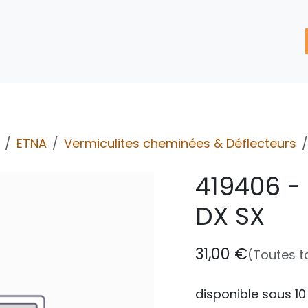
'assistance
Nos Services
Nos solutions de réparation
ETNA
Vermiculites cheminées & Déflecteurs
419406 -
DX SX
31,00
€
(Toutes t
disponible sous 10