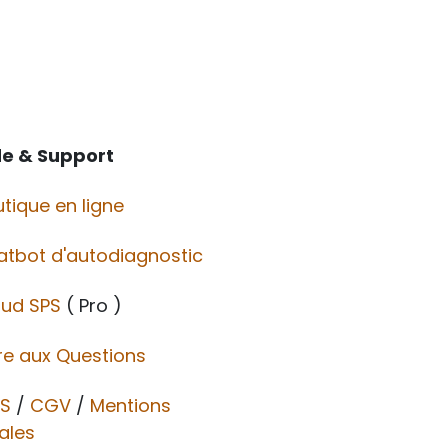
de & Support
tique en ligne
atbot d'autodiagnostic
oud SPS
( Pro )
re aux Questions
S
/
CGV​​
/
Mentions
ales