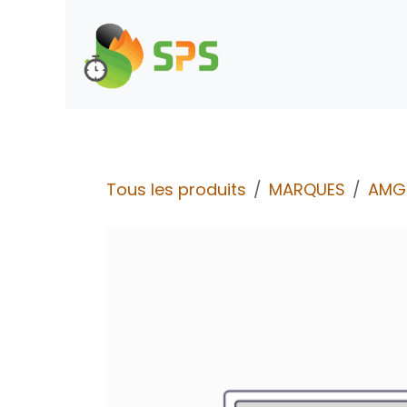
Se rendre au contenu
Boutique
Demande d
Tous les produits
MARQUES
AMG