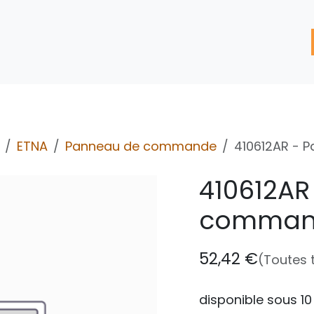
'assistance
Nos Services
Nos solutions de réparation
ETNA
Panneau de commande
410612AR - 
410612AR
comman
52,42
€
(Toutes 
disponible sous 10