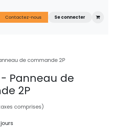
s
Contactez-nous
FAQ
Espace techniciens
Se connecter
Panneau de commande 2P
 - Panneau de
de 2P
taxes comprises)
 jours