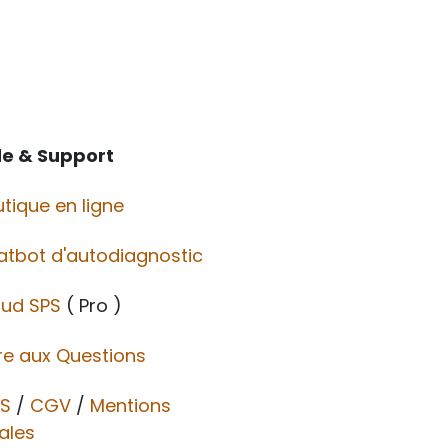
de & Support
tique en ligne
atbot d'autodiagnostic
oud SPS
( Pro )
re aux Questions
S
/
CGV​​
/
Mentions
ales