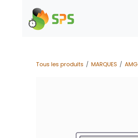
Se rendre au contenu
Boutique
Demande d
Tous les produits
MARQUES
AMG