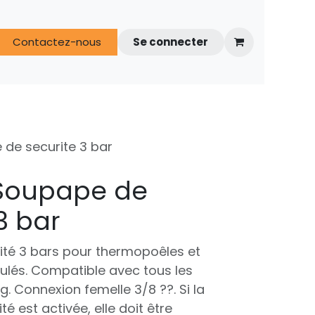
s
Contactez-nous
FAQ
Espace techniciens
Se connecter
 de securite 3 bar
 Soupape de
3 bar
té 3 bars pour thermopoêles et
ulés. Compatible avec tous les
. Connexion femelle 3/8 ??. Si la
é est activée, elle doit être