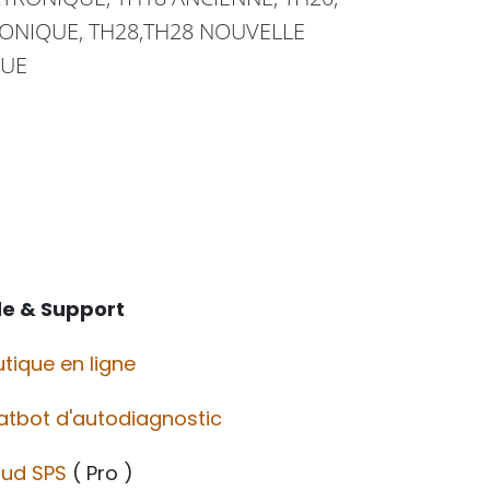
RONIQUE, TH28,TH28 NOUVELLE
QUE
de & Support
tique en ligne
atbot d'autodiagnostic
oud SPS
( Pro )