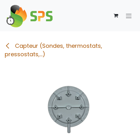
Se rendre au contenu
Capteur (Sondes, thermostats,
pressostats,...)