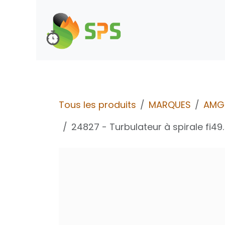
Se rendre au contenu
Boutique
Demande d
Tous les produits
MARQUES
AMG
24827 - Turbulateur à spirale fi49