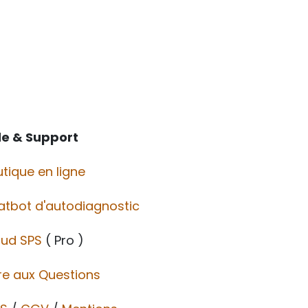
de & Support
tique en ligne
atbot d'autodiagnostic
oud SPS
( Pro )
re aux Questions