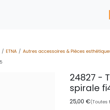
'assistance
Nos Services
Nos solutions de réparation
ETNA
Autres accessoires & Pièces esthétique
.5
24827 - 
spirale fi
25,00
€
(Toutes 