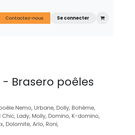
s
Contactez-nous
FAQ
Espace techniciens
Se connecter
7 - Brasero poêles
oêle Nemo, Urbane, Dolly, Bohème,
l Chic, Lady, Molly, Domino, K-domino,
, Dolomite, Arlo, Roni,