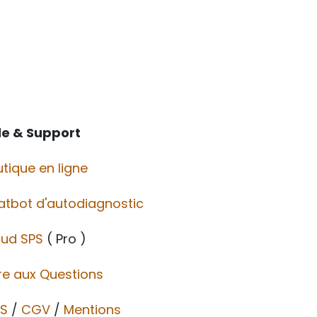
de & Support
tique en ligne
atbot d'autodiagnostic
oud SPS
( Pro )
re aux Questions
S
/
CGV​​
/
Mentions