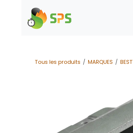
Se rendre au contenu
Boutique
Demande d
Tous les produits
MARQUES
BES