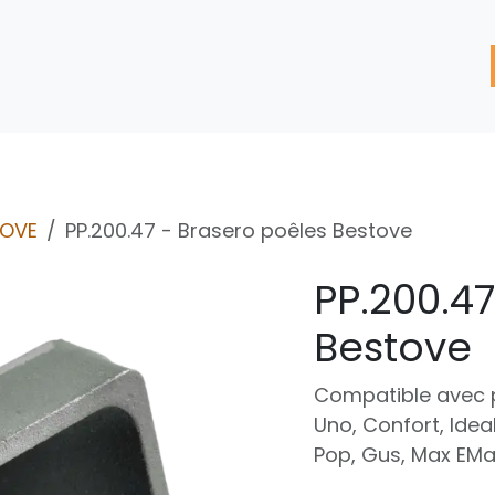
'assistance
Nos Services
Nos solutions de réparation
TOVE
PP.200.47 - Brasero poêles Bestove
PP.200.4
Bestove
Compatible avec p
Uno, Confort, Idea
Pop, Gus, Max EMax