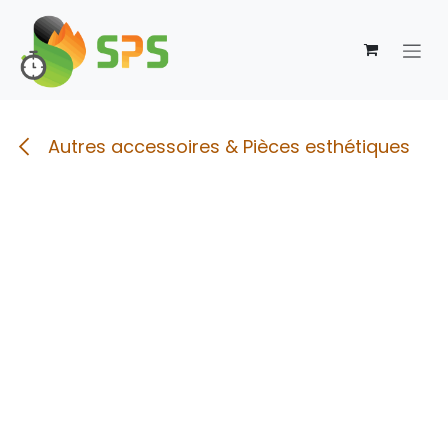
Se rendre au contenu
Autres accessoires & Pièces esthétiques