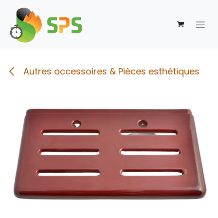
Se rendre au contenu
Autres accessoires & Pièces esthétiques