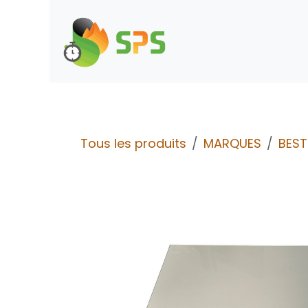
Se rendre au contenu
Boutique
Demande d
Tous les produits
MARQUES
BES