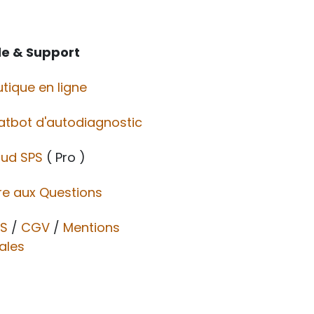
de & Support
tique en ligne
atbot d'autodiagnostic
oud SPS
( Pro )
re aux Questions
S
/
CGV​​
/
Mentions
ales