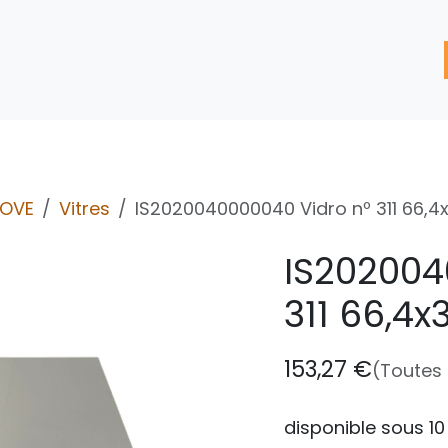
'assistance
Nos Services
Nos solutions de réparation
TOVE
Vitres
IS2020040000040 Vidro nº 311 66,4
IS202004
311 66,4x
153,27
€
(Toutes
disponible sous 10