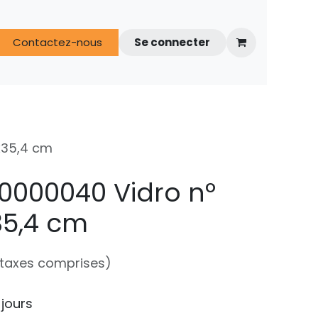
s
Contactez-nous
FAQ
Espace techniciens
Se connecter
x35,4 cm
0000040 Vidro nº
35,4 cm
 taxes comprises)
 jours