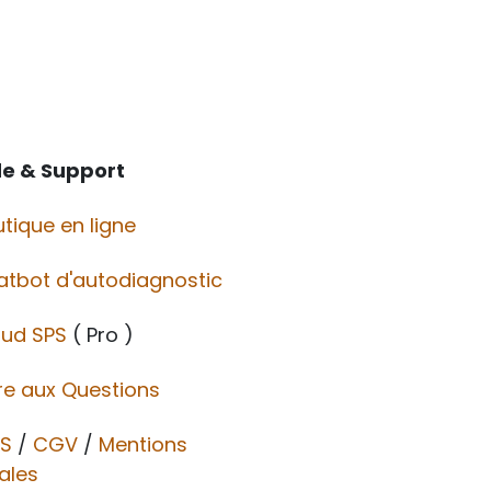
de & Support
tique en ligne
atbot d'autodiagnostic
oud SPS
( Pro )
re aux Questions
S
/
CGV​​
/
Mentions
ales