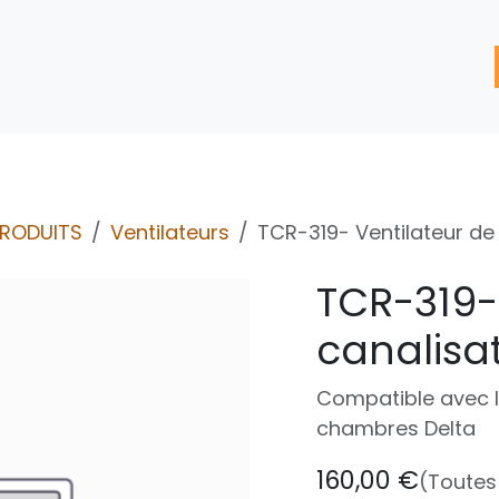
'assistance
Nos Services
Nos solutions de réparation
PRODUITS
Ventilateurs
TCR-319- Ventilateur de
TCR-319-
canalisa
Compatible avec l
chambres Delta
160,00
€
(Toutes