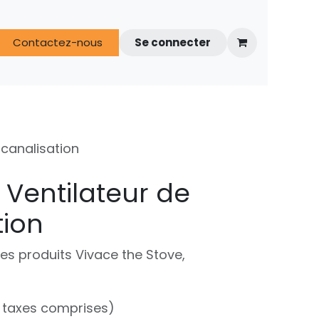
s
Contactez-nous
FAQ
Espace techniciens
Se connecter
 canalisation
 Ventilateur de
tion
es produits Vivace the Stove,
 taxes comprises)