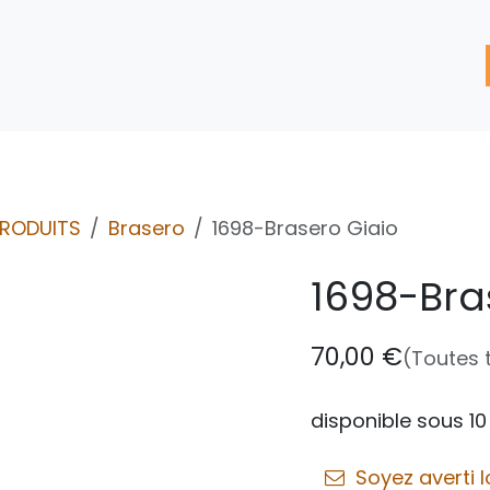
'assistance
Nos Services
Nos solutions de réparation
PRODUITS
Brasero
1698-Brasero Giaio
1698-Bra
70,00
€
(Toutes 
disponible sous 10
Soyez averti l