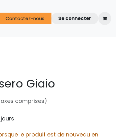
s
Contactez-nous
FAQ
Espace techniciens
Se connecter
sero Giaio
taxes comprises)
 jours
orsque le produit est de nouveau en