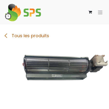
Se rendre au contenu
Tous les produits