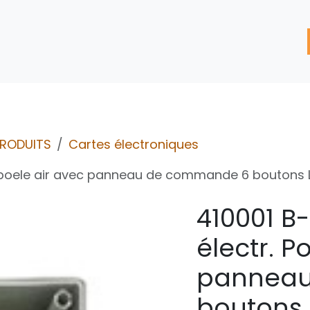
'assistance
Nos Services
Nos solutions de réparation
PRODUITS
Cartes électroniques
ur poele air avec panneau de commande 6 boutons 
410001 B
électr. P
panneau
boutons 