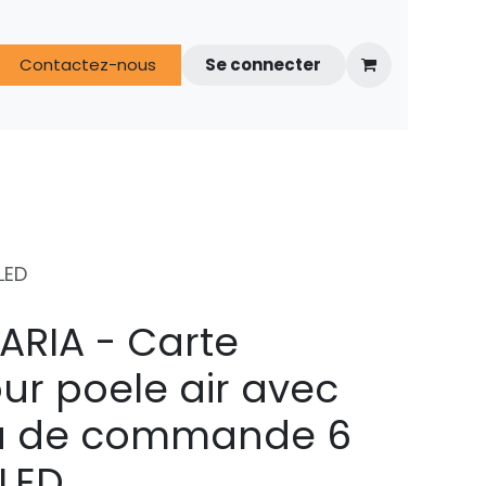
s
Contactez-nous
FAQ
Espace techniciens
Se connecter
LED
-ARIA - Carte
our poele air avec
 de commande 6
LED