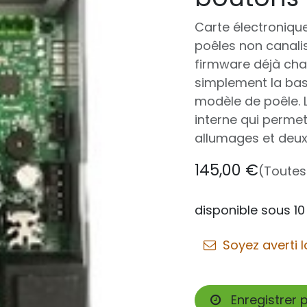
Carte électroniqu
poêles non canali
firmware déjà char
simplement la ba
modèle de poêle. 
interne qui perme
allumages et deux 
145,00
€
(Toutes
disponible sous 10
Soyez averti l
Enregistrer 