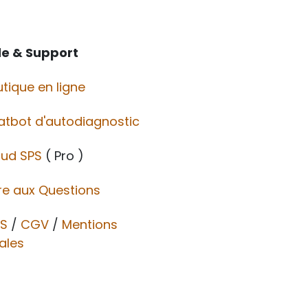
de & Support
tique en ligne
atbot d'autodiagnostic
oud SPS
( Pro )
re aux Questions
S
/
CGV​​
/
Mentions
ales