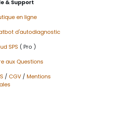
de & Support
tique en ligne
atbot d'autodiagnostic
oud SPS
( Pro )
re aux Questions
S
/
CGV​​
/
Mentions
ales