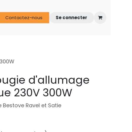
s
Contactez-nous
FAQ
Espace techniciens
Se connecter
 300W
ougie d'allumage
ue 230V 300W
 Bestove Ravel et Satie