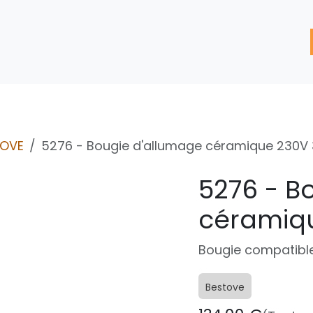
'assistance
Nos Services
Nos solutions de réparation
TOVE
5276 - Bougie d'allumage céramique 230V
5276 - B
céramiq
Bougie compatible
Bestove