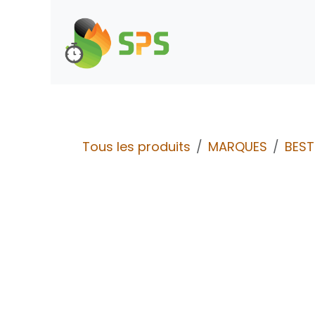
Se rendre au contenu
Boutique
Demande d
Tous les produits
MARQUES
BES