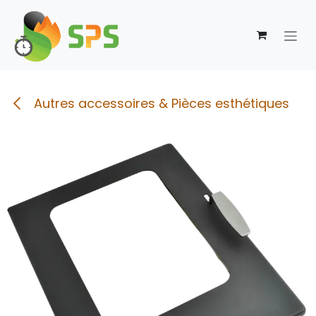
Se rendre au contenu
Autres accessoires & Pièces esthétiques