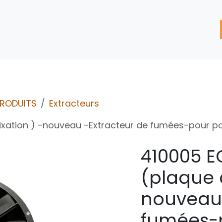
'assistance
Nos Services
Nos solutions de réparation
PRODUITS
Extracteurs
ixation ) -nouveau -Extracteur de fumées-pour p
410005 E
(plaque d
nouveau 
fumées-p