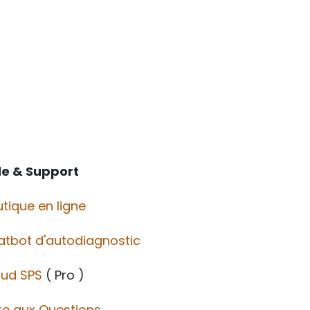
de & Support
tique en ligne
atbot d'autodiagnostic
oud SPS
( Pro )
re aux Questions