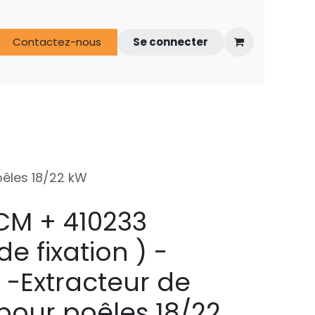
s
Contactez-nous
FAQ
Espace techniciens
Se connecter
oêles 18/22 kW
CM + 410233
e fixation ) -
-Extracteur de
our poêles 18/22