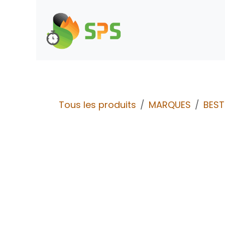
Se rendre au contenu
Boutique
Demande d
Tous les produits
MARQUES
BES