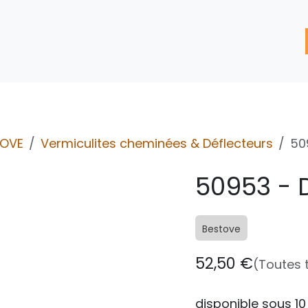
'assistance
Nos Services
Nos solutions de réparation
TOVE
Vermiculites cheminées & Déflecteurs
50
50953 - 
Bestove
52,50
€
(Toutes 
disponible sous 10