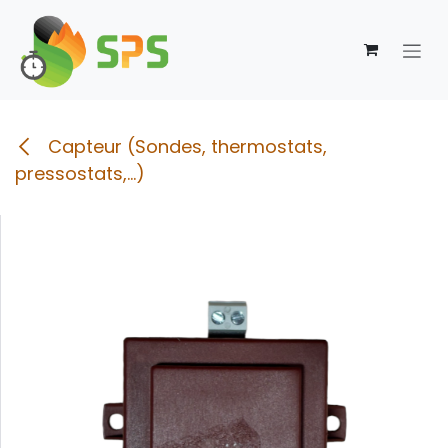
Se rendre au contenu
Capteur (Sondes, thermostats,
pressostats,...)