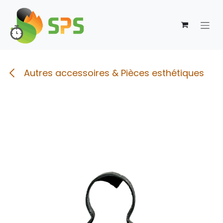
Se rendre au contenu
Autres accessoires & Pièces esthétiques