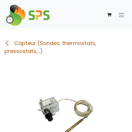
Se rendre au contenu
Capteur (Sondes, thermostats,
pressostats,...)