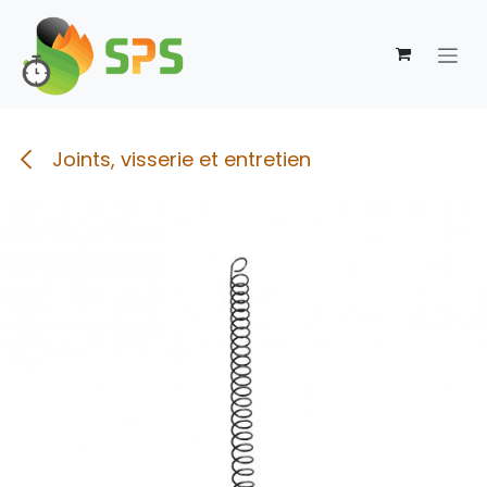
Se rendre au contenu
Joints, visserie et entretien