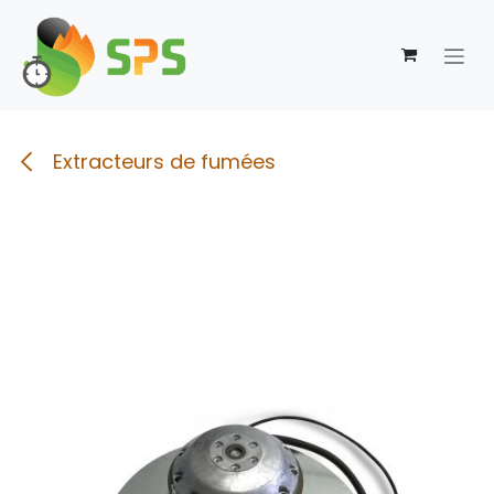
Se rendre au contenu
Extracteurs de fumées