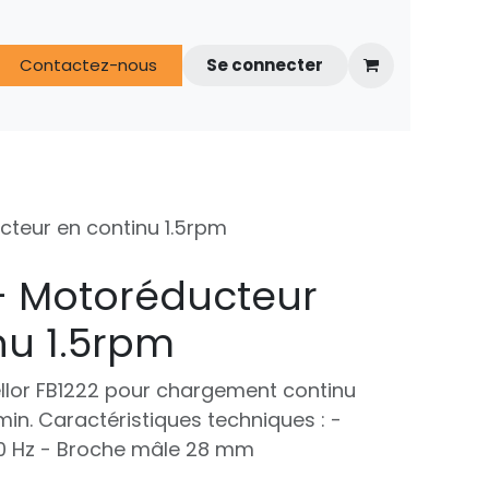
s
Contactez-nous
FAQ
Espace techniciens
Se connecter
cteur en continu 1.5rpm
- Motoréducteur
nu 1.5rpm
lor FB1222 pour chargement continu
/min. Caractéristiques techniques : -
50 Hz - Broche mâle 28 mm