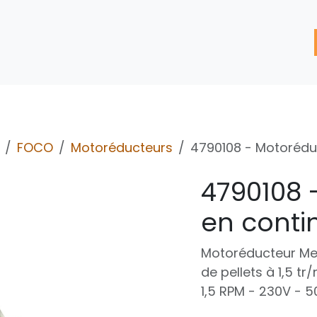
'assistance
Nos Services
Nos solutions de réparation
FOCO
Motoréducteurs
4790108 - Motorédu
4790108 
en conti
Motoréducteur Mel
de pellets à 1,5 tr
1,5 RPM - 230V - 